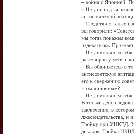
– война с Японией. П
– Нет, не подтверждаю
антисоветской агитаци
– Следствию также изв
вы говорили: «Советск
мы тогда покажем ком
издеваться». Признае
– Нет, виновным себя
разговоров у меня с к
– Вы обвиняетесь в то
антисоветскую агитац
его к свержению совет
этом виновным?
– Нет, виновным себя 
В тот же день следова
заключение, в которо
лжесвидетельства, и н
Тройку при УНКВД. Уж
декабря, Тройка НКВД