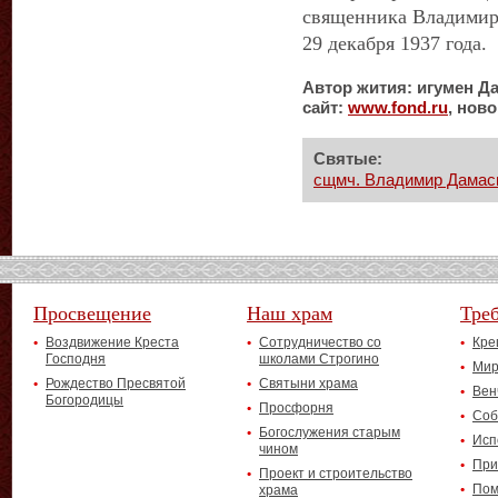
священника Владимира
29 декабря 1937 года.
Автор жития: игумен Д
сайт:
www
.
fond
.
ru
, нов
Святые:
сщмч. Владимир Дамаск
Просвещение
Наш храм
Тре
Воздвижение Креста
Сотрудничество со
Кре
Господня
школами Строгино
Мир
Рождество Пресвятой
Святыни храма
Вен
Богородицы
Просфорня
Соб
Богослужения старым
Исп
чином
При
Проект и строительство
Пом
храма