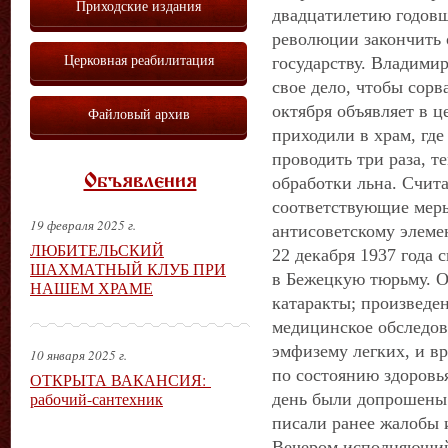
Приходские издания
двадцатилетию годов
революции закончить 
Церковная реабилитация
государству. Владими
свое дело, чтобы сорв
октября объявляет в 
Файловый архив
приходили в храм, где
проводить три раза, т
Объявления
обработки льна. Счит
соответствующие меры
19 февраля 2025 г.
антисоветскому элеме
ЛЮБИТЕЛЬСКИЙ
22 декабря 1937 года
ШАХМАТНЫЙ КЛУБ ПРИ
в Бежецкую тюрьму. Он
НАШЕМ ХРАМЕ
катаракты; произведе
медицинское обследов
эмфизему легких, и в
10 января 2025 г.
по состоянию здоровья
ОТКРЫТА ВАКАНСИЯ:
рабочий-сантехник
день были допрошены 
писали ранее жалобы 
Вечером исполняющий