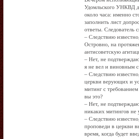
Удомльского УНКВД д
около часа: именно с
заполнить лист допро
ответы. Следователь 
– Следствию известно,
Островно, на протяже
антисоветскую агитац
– Нет, не подтвержда
я не вел и виновным с
– Следствию известно,
церкви верующих и ус
митинг с требованием
вы это?
– Нет, не подтвержда
никаких митингов не 
– Следствию известно,
проповеди в церкви в
время, когда будет вве