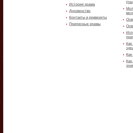
(па
История храма
Мол
Духовенство
мол
Контакты и реквизиты
Осв
Приписные храмы
Осв
Исп
при
Как
здр
Как
Как
зна