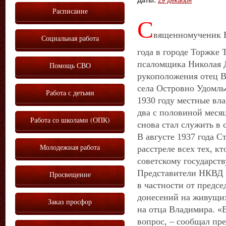
Даты:
29 декабря
Расписание
С
вященномученик В
Социальная работа
года в городе Торжке 
псаломщика Николая Д
Помощь СВО
рукоположения отец В
села Островно Удомль
Работа с детьми
1930 году местные вла
два с половиной месяц
Работа со школами (ОПК)
снова стал служить в 
В августе 1937 года С
Молодежная работа
расстреле всех тех, к
советскому государств
Представители НКВД п
Просвещение
в частности от предсе
донесений на живущих
Заказ просфор
на отца Владимира. «
вопрос, – сообщал пре