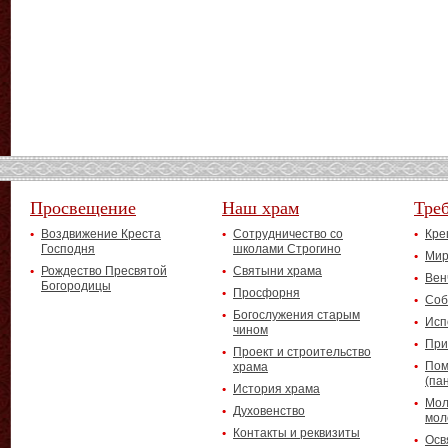
Просвещение
Наш храм
Тре
Воздвижение Креста
Сотрудничество со
Кре
Господня
школами Строгино
Мир
Рождество Пресвятой
Святыни храма
Вен
Богородицы
Просфорня
Соб
Богослужения старым
Исп
чином
При
Проект и строительство
Пом
храма
(па
История храма
Мол
Духовенство
мол
Контакты и реквизиты
Осв