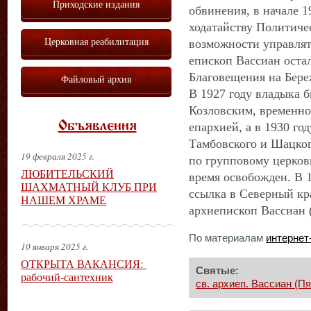
Приходские издания
обвинения, в начале 1
ходатайству Политиче
Церковная реабилитация
возможности управлят
епископ Вассиан оста
Благовещения на Бере
Файловый архив
В 1927 году владыка 
Козловским, временн
Объявления
епархией, а в 1930 го
Тамбовского и Шацког
19 февраля 2025 г.
по групповому церковн
ЛЮБИТЕЛЬСКИЙ
время освобожден. В 1
ШАХМАТНЫЙ КЛУБ ПРИ
ссылка в Северный кра
НАШЕМ ХРАМЕ
архиепископ Вассиан 
По материалам
интернет
10 января 2025 г.
ОТКРЫТА ВАКАНСИЯ:
Святые:
рабочий-сантехник
св. архиеп. Вассиан (Пя