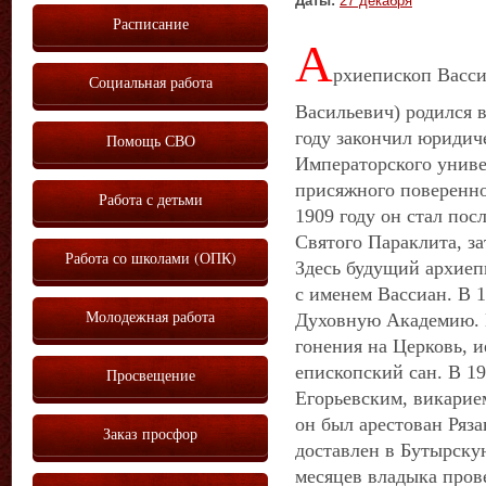
Даты:
27 декабря
Расписание
А
рхиепископ Васс
Социальная работа
Васильевич) родился в
году закончил юридич
Помощь СВО
Императорского униве
присяжного поверенно
Работа с детьми
1909 году он стал по
Святого Параклита, з
Работа со школами (ОПК)
Здесь будущий архиеп
с именем Вассиан. В 
Молодежная работа
Духовную Академию. П
гонения на Церковь, 
епископский сан. В 19
Просвещение
Егорьевским, викарием
он был арестован Ряза
Заказ просфор
доставлен в Бутырску
месяцев владыка пров