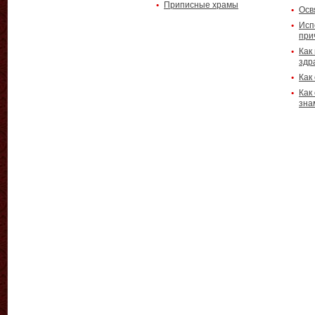
Приписные храмы
Осв
Исп
при
Как
здр
Как
Как
зна