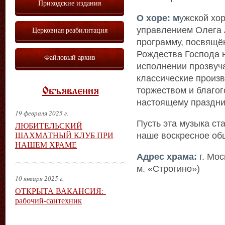
Приходские издания
О хоре: м
ужской хор
управлением Олега 
Церковная реабилитация
программу, посвящё
Рождества Господа 
Файловый архив
исполнении прозвуч
классические произ
торжеством и благог
Объявления
настоящему праздни
19 февраля 2025 г.
Пусть эта музыка ст
ЛЮБИТЕЛЬСКИЙ
ШАХМАТНЫЙ КЛУБ ПРИ
наше воскресное об
НАШЕМ ХРАМЕ
Адрес храма:
г. Мос
м. «Строгино»)
10 января 2025 г.
ОТКРЫТА ВАКАНСИЯ:
рабочий-сантехник