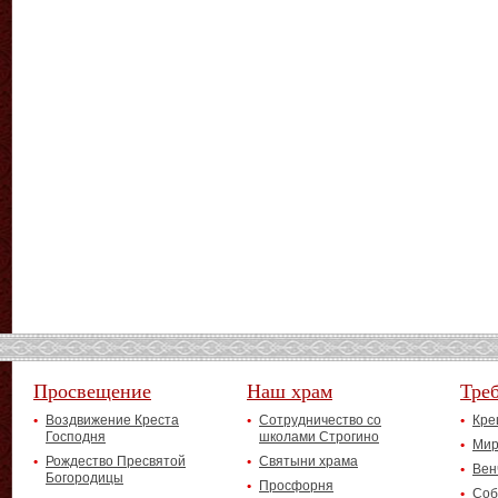
Просвещение
Наш храм
Тре
Воздвижение Креста
Сотрудничество со
Кре
Господня
школами Строгино
Мир
Рождество Пресвятой
Святыни храма
Вен
Богородицы
Просфорня
Соб