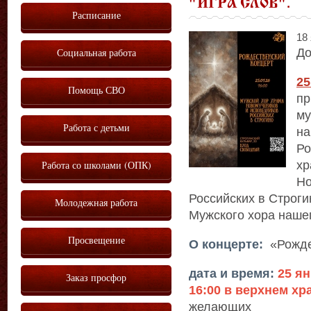
"ИГРА СЛОВ".
Расписание
18 
До
Социальная работа
25
Помощь СВО
пр
му
Работа с детьми
на
Ро
хр
Работа со школами (ОПК)
Но
Российских в Строги
Молодежная работа
Мужского хора наше
Просвещение
О концерте:
«Рожде
дата и время:
25 ян
Заказ просфор
16:00 в верхнем хр
желающих