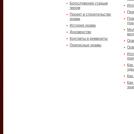
Богослужения старым
Исп
чином
При
Проект и строительство
Пом
храма
(па
История храма
Мол
Духовенство
мол
Контакты и реквизиты
Осв
Приписные храмы
Осв
Исп
при
Как
здр
Как
Как
зна