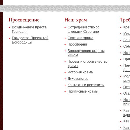
Просвещение
Наш храм
Тре
Воздвижение Креста
Сотрудничество со
Кре
Господня
школами Строгино
Мир
Рождество Пресвятой
Святыни храма
Вен
Богородицы
Просфорня
Соб
Богослужения старым
Исп
чином
При
Проект и строительство
Пом
храма
(па
История храма
Мол
Духовенство
мол
Контакты и реквизиты
Осв
Приписные храмы
Осв
Исп
при
Как
здр
Как
Как