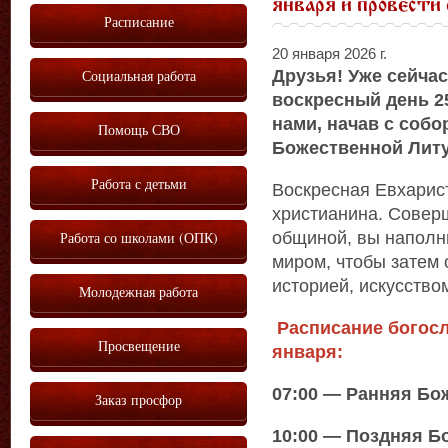
января и провести 
Расписание
20 января 2026 г.
Друзья! Уже сейча
Социальная работа
воскресный день 25
нами, начав с соб
Помощь СВО
Божественной Литу
Работа с детьми
Воскресная Евхарис
христианина. Совер
общиной, вы наполни
Работа со школами (ОПК)
миром, чтобы затем 
историей, искусство
Молодежная работа
Расписание богосл
Просвещение
января:
07:00 — Ранняя Бо
Заказ просфор
10:00 — Поздняя Б