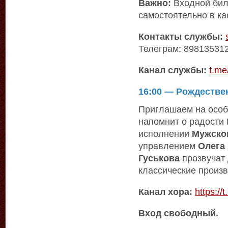
Важно:
Входной бил
самостоятельно в кас
Контакты службы:
Телеграм: 89813531
Канал службы:
t.me
16:00 — Рождестве
Приглашаем на особ
напомнит о радости 
исполнении
Мужско
управлением
Олега
Гуськова
прозвучат
классические произ
Канал хора:
https://
Вход свободный.