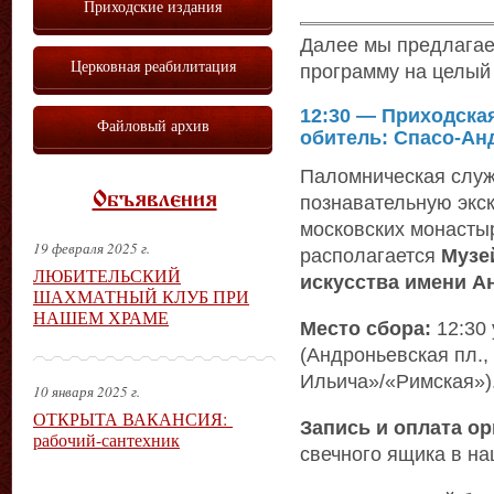
Приходские издания
Далее мы предлага
Церковная реабилитация
программу на целый
12:30 — Приходска
Файловый архив
обитель: Спасо-Ан
Паломническая служ
Объявления
познавательную экс
московских монастыр
19 февраля 2025 г.
располагается
Музе
ЛЮБИТЕЛЬСКИЙ
искусства имени А
ШАХМАТНЫЙ КЛУБ ПРИ
НАШЕМ ХРАМЕ
Место сбора:
12:30 
(Андроньевская пл.,
Ильича»/«Римская»)
10 января 2025 г.
ОТКРЫТА ВАКАНСИЯ:
Запись и оплата о
рабочий-сантехник
свечного ящика в н