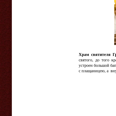
Храм святителя Г
святого, до того к
устроен большой бап
с плащаницею, а вну