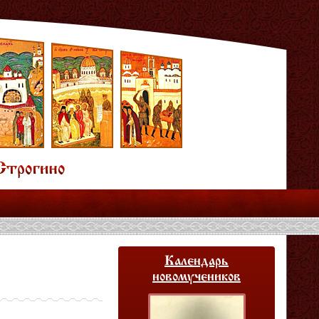
Календарь
новомучеников