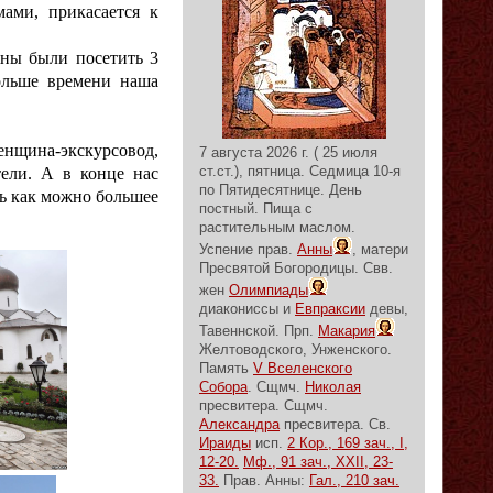
ами, прикасается к
ны были посетить 3
ольше времени наша
енщина-экскурсовод,
7 августа 2026 г. ( 25 июля
ст.ст.), пятница.
Седмица 10-я
тели. А в конце нас
по Пятидесятнице.
День
ть как можно большее
постный.
Пища с
растительным маслом.
Успение прав.
Анны
, матери
Пресвятой Богородицы. Свв.
жен
Олимпиады
диакониссы и
Евпраксии
девы,
Тавеннской. Прп.
Макария
Желтоводского, Унженского.
Память
V Вселенского
Собора
. Сщмч.
Николая
пресвитера. Сщмч.
Александра
пресвитера. Св.
Ираиды
исп.
2 Кор., 169 зач., I,
12-20.
Мф., 91 зач., XXII, 23-
33.
Прав. Анны:
Гал., 210 зач.