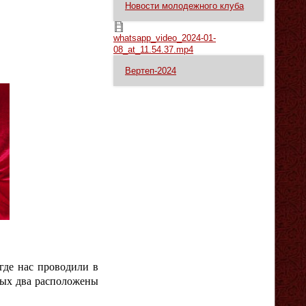
Новости молодежного клуба
whatsapp_video_2024-01-08_at_11.54.37.mp4
whatsapp_video_2024-01-
08_at_11.54.37.mp4
Вертеп-2024
 где нас проводили в
орых два расположены