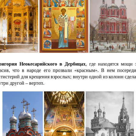
ригория Неокесарийского в Дербицах
, где находятся мощи 
расив, что в народе его прозвали «красным». В нем посеред
тистерий для крещения взрослых; внутри одной из колонн сдел
три другой – вертеп.