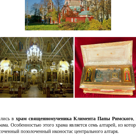
лись в
храм священномученика Климента Папы Римского
,
ама. Особенностью этого храма является семь алтарей, из кот
ысоченный позолоченный иконостас центрального алтаря.