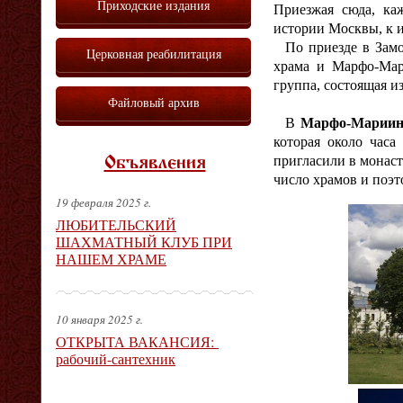
Приходские издания
Приезжая сюда, ка
истории Москвы, к 
По приезде в Замос
Церковная реабилитация
храма и Марфо-Мар
группа, состоящая из
Файловый архив
В
Марфо-Мариин
которая около часа
пригласили в монаст
Объявления
число храмов и поэ
19 февраля 2025 г.
ЛЮБИТЕЛЬСКИЙ
ШАХМАТНЫЙ КЛУБ ПРИ
НАШЕМ ХРАМЕ
10 января 2025 г.
ОТКРЫТА ВАКАНСИЯ:
рабочий-сантехник