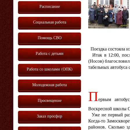
Расписание
Социальная работа
Помощь СВО
Поездка состояла из
Работа с детьми
Итак в 12:00, пос
(Носов) благословил 
табельных автобуса
Работа со школами (ОПК)
Молодежная работа
П
ервым автобу
Просвещение
Воскресной школы С
Уже не первый раз 
Заказ просфор
Когда-то Замосквор
районов. Сколько з