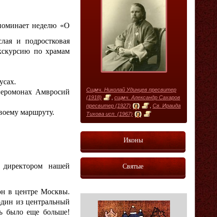
споминает неделю «О
слая и подростковая
кскурсию по храмам
усах.
Сщмч. Николай Удинцев пресвитер
иеромонах Амвросий
(1918)
,
сщмч. Александр Сахаров
пресвитер (1927)
,
Св. Ираида
воему маршруту.
Тихова исп. (1967)
Иконы
Святые
 директором нашей
он в центре Москвы.
один из центральный
дь было еще больше!