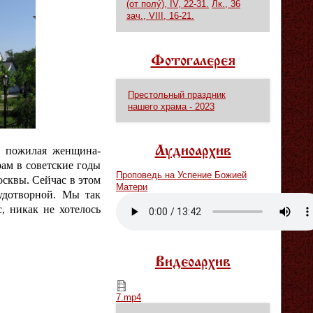
(от полу́), IV, 22-31.
Лк., 36
зач., VIII, 16-21.
Фотогалерея
Престольный праздник
нашего храма - 2023
а
пожилая женщина-
Аудиоархив
рам в советские годы
Проповедь на Успение Божией
сквы. Сейчас в этом
Матери
удотворной. Мы так
Vm
P
, никак не хотелось
Видеоархив
7.mp4
7.mp4