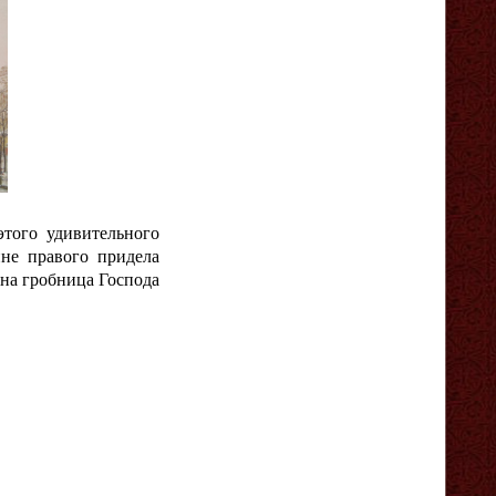
этого удивительного
ине правого придела
ана гробница Господа