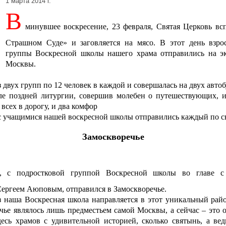
1 марта 2014 г.
В
минувшее воскресение, 23 февраля, Святая Церковь в
Страшном Суде» и заговляется на мясо. В этот день взро
группы Воскресной школы нашего храма отправились на э
Москвы.
 двух групп по 12 человек в каждой и совершалась на двух автоб
ле поздней литургии, совершив молебен о путешествующих, 
всех в дорогу, и два комфор
 с учащимися нашей воскресной школы отправились каждый по с
Замоскворечье
с, с подростковой группой Воскресной школы во главе с
ергеем Аюповым, отправился в Замоскворечье.
наша Воскресная школа направляется в этот уникальный рай
ечье являлось лишь предместьем самой Москвы, а сейчас – это 
десь храмов с удивительной историей, сколько святынь, а ве