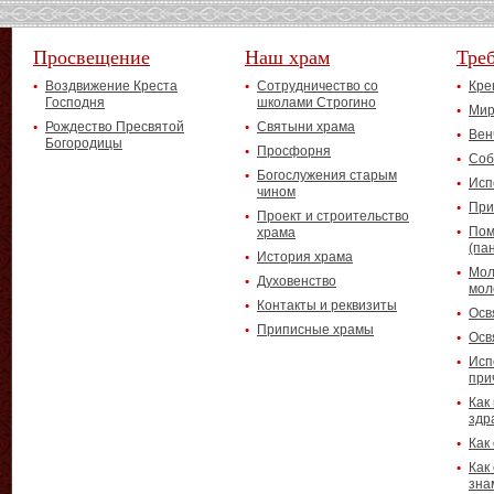
Просвещение
Наш храм
Тре
Воздвижение Креста
Сотрудничество со
Кре
Господня
школами Строгино
Мир
Рождество Пресвятой
Святыни храма
Вен
Богородицы
Просфорня
Соб
Богослужения старым
Исп
чином
При
Проект и строительство
Пом
храма
(па
История храма
Мол
Духовенство
мол
Контакты и реквизиты
Осв
Приписные храмы
Осв
Исп
при
Как
здр
Как
Как
зна