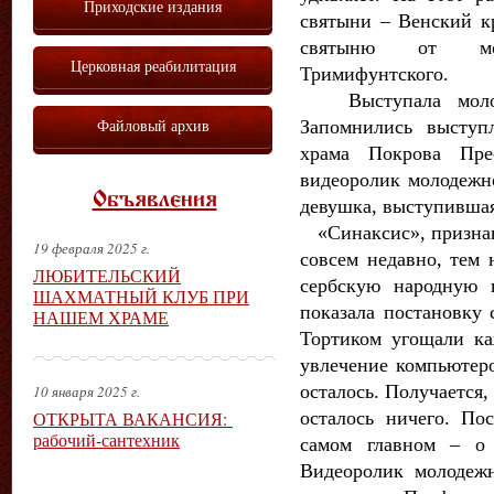
Приходские издания
святыни – Венский кр
святыню от мо
Церковная реабилитация
Тримифунтского.
Выступала молоде
Файловый архив
Запомнились выступ
храма Покрова Пре
видеоролик молодежн
Объявления
девушка, выступившая
«Синаксис», признавш
19 февраля 2025 г.
совсем недавно, тем 
ЛЮБИТЕЛЬСКИЙ
сербскую народную 
ШАХМАТНЫЙ КЛУБ ПРИ
показала постановку 
НАШЕМ ХРАМЕ
Тортиком угощали ка
увлечение компьютеро
осталось. Получается, 
10 января 2025 г.
осталось ничего. По
ОТКРЫТА ВАКАНСИЯ:
рабочий-сантехник
самом главном – о
Видеоролик молодеж