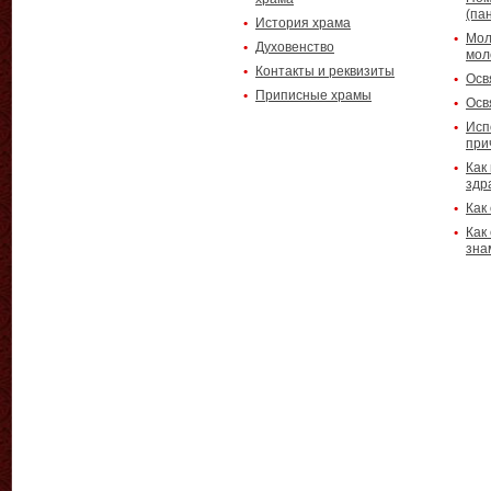
(па
История храма
Мол
Духовенство
мол
Контакты и реквизиты
Осв
Приписные храмы
Осв
Исп
при
Как
здр
Как
Как
зна