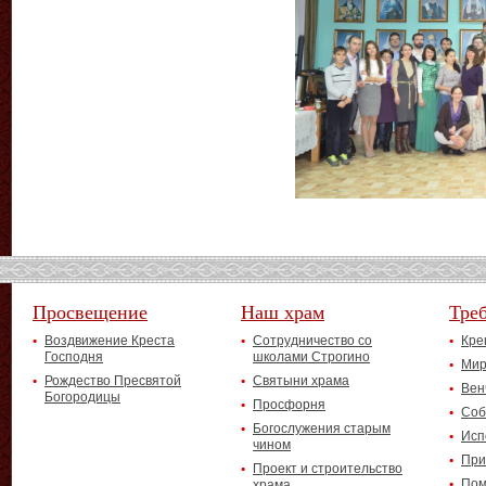
Просвещение
Наш храм
Тре
Воздвижение Креста
Сотрудничество со
Кре
Господня
школами Строгино
Мир
Рождество Пресвятой
Святыни храма
Вен
Богородицы
Просфорня
Соб
Богослужения старым
Исп
чином
При
Проект и строительство
Пом
храма