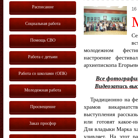
Расписание
16 
Социальная работа
Се
Помощь СВО
вс
молодежном фести
Работа с детьми
настроение фестива
архиепископа Егорьев
Работа со школами (ОПК)
Все фотографии
Видеозапись вы
Молодежная работа
Традиционно на фес
Просвещение
храмов викариатс
выступления рассказы
или готовят какое-н
Заказ просфор
Для владыки Марка ха
удивляет. На этот р