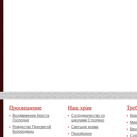
Просвещение
Наш храм
Тре
Воздвижение Креста
Сотрудничество со
Кре
Господня
школами Строгино
Мир
Рождество Пресвятой
Святыни храма
Вен
Богородицы
Просфорня
Соб