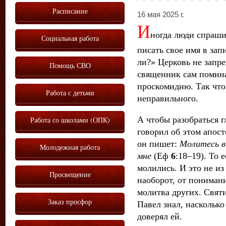
Расписание
16 мая 2025 г.
И
ногда люди спраши
Социальная работа
писать свое имя в зап
ли?» Церковь не запре
Помощь СВО
священник сам помина
проскомидию. Так что
Работа с детьми
неправильного.
А чтобы разобраться г
Работа со школами (ОПК)
говорил об этом апос
он пишет:
Молитесь во
Молодежная работа
мне
(Еф
6
:18–19). То 
молились. И это не из
Просвещение
наоборот, от пониман
молитва других. Свят
Заказ просфор
Павел знал, насколько
доверял ей.