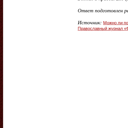
Ответ подготовлен р
Услуга
микрозайм круглосут
Источник:
Можно ли по
работает автоматически, чт
Православный журнал «
востребован при срочных ф