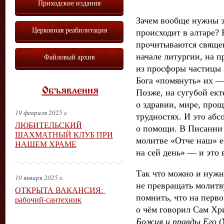
Приходские издания
Зачем вообще нужны э
Церковная реабилитация
происходит в алтаре? 
прочитываются свяще
начале литургии, на 
Файловый архив
из просфоры частицы з
Бога «помянуть» их — 
Объявления
Позже, на сугубой ек
о здравии, мире, прощ
19 февраля 2025 г.
трудностях. И это аб
ЛЮБИТЕЛЬСКИЙ
о помощи. В Писании 
ШАХМАТНЫЙ КЛУБ ПРИ
молитве «Отче наш» е
НАШЕМ ХРАМЕ
на сей день» — и это 
Так что можно и нужн
10 января 2025 г.
не превращать молитву
ОТКРЫТА ВАКАНСИЯ:
помнить, что на первом
рабочий-сантехник
о чём говорил Сам Хр
Божия и правды Его
(