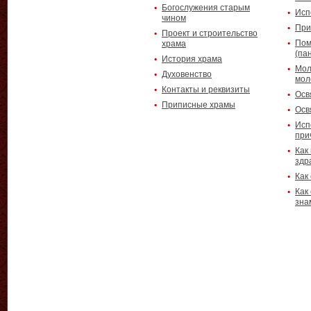
Богослужения старым
Исп
чином
При
Проект и строительство
Пом
храма
(па
История храма
Мол
Духовенство
мол
Контакты и реквизиты
Осв
Приписные храмы
Осв
Исп
при
Как
здр
Как
Как
зна