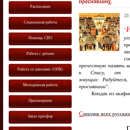
просиявших.
Расписание
23 
Социальная работа
"
у
Помощь СВО
пр
зв
Работа с детьми
с
пречестную память ва
Работа со школами (ОПК)
к Спасу, от в
зовущих: Радуйтеся,
Молодежная работа
просиявшии".
Кондак из акафи
Просвещение
С
инодик всех русских
Заказ просфор