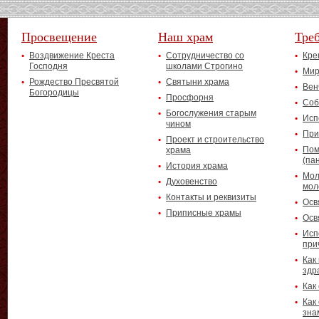
Просвещение
Наш храм
Тре
Воздвижение Креста
Сотрудничество со
Кре
Господня
школами Строгино
Мир
Рождество Пресвятой
Святыни храма
Вен
Богородицы
Просфорня
Соб
Богослужения старым
Исп
чином
При
Проект и строительство
Пом
храма
(па
История храма
Мол
Духовенство
мол
Контакты и реквизиты
Осв
Приписные храмы
Осв
Исп
при
Как
здр
Как
Как
зна