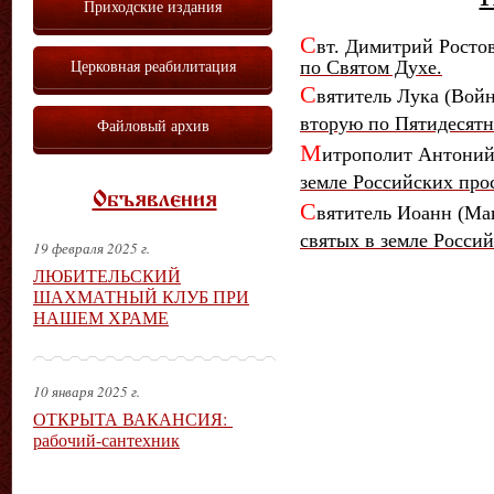
Приходские издания
С
вт. Димитрий Росто
Церковная реабилитация
по Святом Духе.
С
вятитель Лука (Вой
вторую по Пятидесятн
Файловый архив
М
итрополит Антони
земле Российских про
Объявления
С
вятитель Иоанн (Ма
святых в земле Росси
19 февраля 2025 г.
ЛЮБИТЕЛЬСКИЙ
ШАХМАТНЫЙ КЛУБ ПРИ
НАШЕМ ХРАМЕ
10 января 2025 г.
ОТКРЫТА ВАКАНСИЯ:
рабочий-сантехник