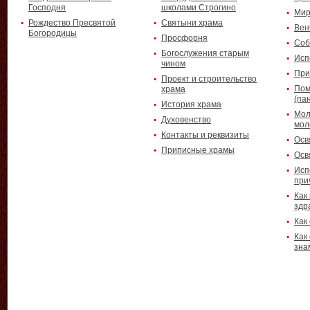
Господня
школами Строгино
Мир
Рождество Пресвятой
Святыни храма
Вен
Богородицы
Просфорня
Соб
Богослужения старым
Исп
чином
При
Проект и строительство
Пом
храма
(па
История храма
Мол
Духовенство
мол
Контакты и реквизиты
Осв
Приписные храмы
Осв
Исп
при
Как
здр
Как
Как
зна