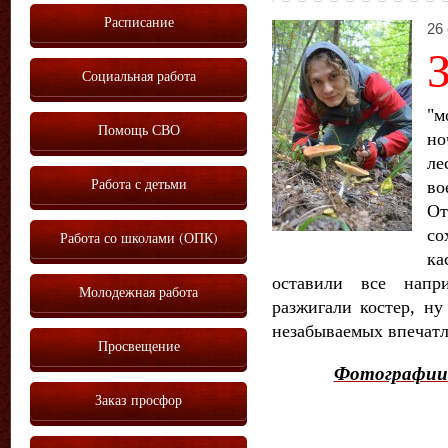
Расписание
26 
Социальная работа
"м
Помощь СВО
но
ле
Работа с детьми
в
О
со
Работа со школами (ОПК)
ка
оставили все напри
Молодежная работа
разжигали костер, ну
незабываемых впечатл
Просвещение
Фотографии 
Заказ просфор