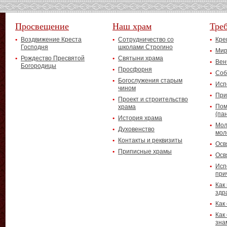
Просвещение
Наш храм
Тре
Воздвижение Креста
Сотрудничество со
Кре
Господня
школами Строгино
Мир
Рождество Пресвятой
Святыни храма
Вен
Богородицы
Просфорня
Соб
Богослужения старым
Исп
чином
При
Проект и строительство
Пом
храма
(па
История храма
Мол
Духовенство
мол
Контакты и реквизиты
Осв
Приписные храмы
Осв
Исп
при
Как
здр
Как
Как
зна