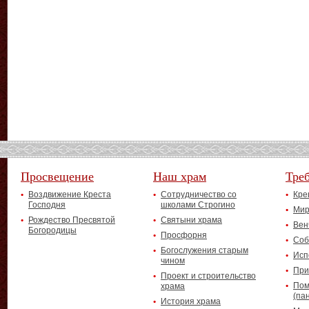
Просвещение
Наш храм
Тре
Воздвижение Креста
Сотрудничество со
Кре
Господня
школами Строгино
Мир
Рождество Пресвятой
Святыни храма
Вен
Богородицы
Просфорня
Соб
Богослужения старым
Исп
чином
При
Проект и строительство
Пом
храма
(па
История храма