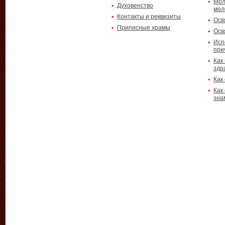
Мол
Духовенство
мол
Контакты и реквизиты
Осв
Приписные храмы
Осв
Исп
при
Как
здр
Как
Как
зна