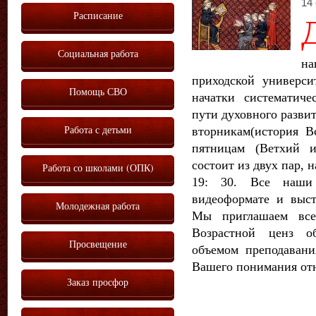
14 
Расписание
Социальная работа
на
приходской универси
Помощь СВО
начатки систематиче
пути духовного развит
Работа с детьми
вторникам(история В
пятницам (Ветхий 
состоит из двух пар, н
Работа со школами (ОПК)
19: 30. Все наши
видеоформате и выс
Молодежная работа
Мы приглашаем вс
Возрастной ценз о
Просвещение
объемом преподаван
Вашего понимания отн
Заказ просфор