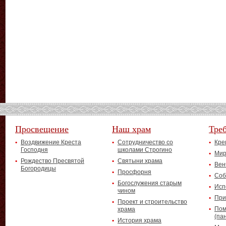
Просвещение
Наш храм
Тре
Воздвижение Креста
Сотрудничество со
Кре
Господня
школами Строгино
Мир
Рождество Пресвятой
Святыни храма
Вен
Богородицы
Просфорня
Соб
Богослужения старым
Исп
чином
При
Проект и строительство
Пом
храма
(па
История храма