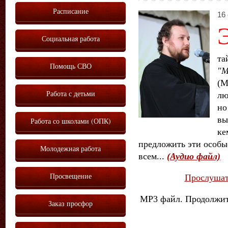
Расписание
16 
Социальная работа
та
Помощь СВО
"М
(М
Работа с детьми
лю
но
вы
Работа со школами (ОПК)
ке
предложить эти особы
Молодежная работа
всем...
(Аудио файл)
Просвещение
Прослушат
МР3 файл. Продолжите
Заказ просфор