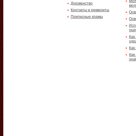
Мол
Духовенство
мол
Контакты и реквизиты
Осв
Приписные храмы
Осв
Исп
при
Как
здр
Как
Как
зна