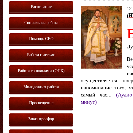
Расписание
12 
(И
Социальная работа
Помощь СВО
Ду
Работа с детьми
Ве
ус
Работа со школами (ОПК)
на
осуществляется по
Молодежная работа
напоминание того, ч
самый час...
(Аудио
минут)
Просвещение
Заказ просфор