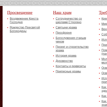
Просвещение
Наш храм
Тре
Воздвижение Креста
Сотрудничество со
Кре
Господня
школами Строгино
Мир
Рождество Пресвятой
Святыни храма
Вен
Богородицы
Просфорня
Соб
Богослужения старым
Исп
чином
При
Проект и строительство
Пом
храма
(па
История храма
Мол
Духовенство
мол
Контакты и реквизиты
Осв
Приписные храмы
Осв
Исп
при
Как
здр
Как
Как
зна