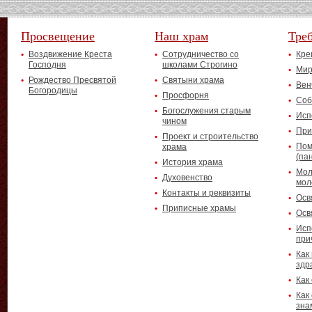
Просвещение
Наш храм
Тре
Воздвижение Креста
Сотрудничество со
Кре
Господня
школами Строгино
Мир
Рождество Пресвятой
Святыни храма
Вен
Богородицы
Просфорня
Соб
Богослужения старым
Исп
чином
При
Проект и строительство
Пом
храма
(па
История храма
Мол
Духовенство
мол
Контакты и реквизиты
Осв
Приписные храмы
Осв
Исп
при
Как
здр
Как
Как
зна