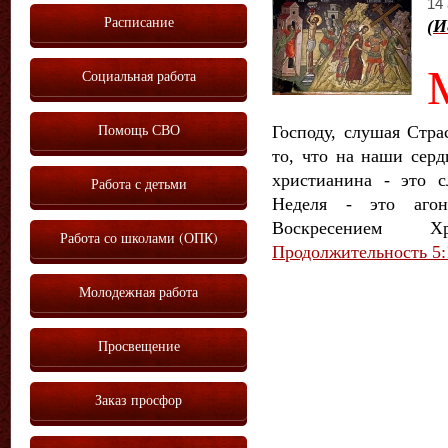
14 
Расписание
(И
Социальная работа
Помощь СВО
Господу, слушая Стра
то, что на наши серд
христианина - это с
Работа с детьми
Неделя - это агон
Воскресением Х
Работа со школами (ОПК)
Продолжительность 5:
Молодежная работа
Просвещение
Заказ просфор