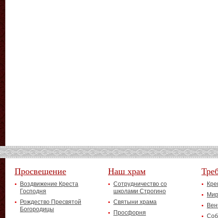
Просвещение
Наш храм
Тре
Воздвижение Креста
Сотрудничество со
Кре
Господня
школами Строгино
Мир
Рождество Пресвятой
Святыни храма
Вен
Богородицы
Просфорня
Соб