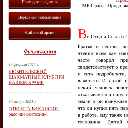
Приходские издания
MP3 файл. Продолжи
Церковная реабилитация
В
Файловый архив
о Отца и Сына и С
Братья и сестры, в
Объявления
чтении всем вам изв
часто говорил при
19 февраля 2025 г.
свидетельствует о пра
ЛЮБИТЕЛЬСКИЙ
и есть подробности,
ШАХМАТНЫЙ КЛУБ ПРИ
важности. И в этой п
НАШЕМ ХРАМЕ
некий человек зове
отказывается в силу 
земли и он вынужден 
10 января 2025 г.
что он купил пять па
ОТКРЫТА ВАКАНСИЯ:
рабочий-сантехник
в работе, ему также н
господина. Третий