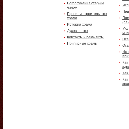
Богослужения старым
Исп
чином
При
Проект и строительство
Пом
храма
(па
История храма
Мол
Духовенство
мол
Контакты и реквизиты
Осв
Приписные храмы
Осв
Исп
при
Как
здр
Как
Как
зна