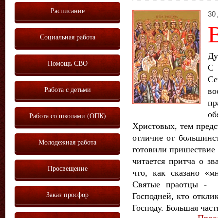
Расписание
30 
Социальная работа
Ду
Помощь СВО
С 
Се
Работа с детьми
во
пр
о
Работа со школами (ОПК)
Христовых, тем предс
отличие от большинс
Молодежная работа
готовили пришествие 
читается притча о з
Просвещение
что, как сказано «м
Святые праотцы - э
Заказ просфор
Господней, кто откли
Господу. Большая часть
Прос