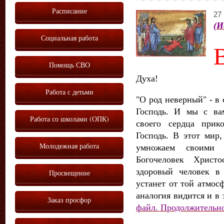
Расписание
27 
(И
Социальная работа
Помощь СВО
Духа!
Работа с детьми
"О род неверный" - в
Господь. И мы с ва
Работа со школами (ОПК)
своего сердца прик
Господь. В этот мир,
Молодежная работа
умножаем своими 
Богочеловек Христо
здоровый человек в
Просвещение
устанет от той атмос
аналогия видится и в 
Заказ просфор
файл. Продолжительно