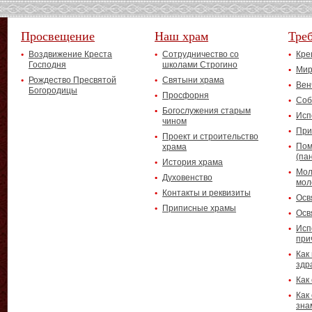
Просвещение
Наш храм
Тре
Воздвижение Креста
Сотрудничество со
Кре
Господня
школами Строгино
Мир
Рождество Пресвятой
Святыни храма
Вен
Богородицы
Просфорня
Соб
Богослужения старым
Исп
чином
При
Проект и строительство
Пом
храма
(па
История храма
Мол
Духовенство
мол
Контакты и реквизиты
Осв
Приписные храмы
Осв
Исп
при
Как
здр
Как
Как
зна