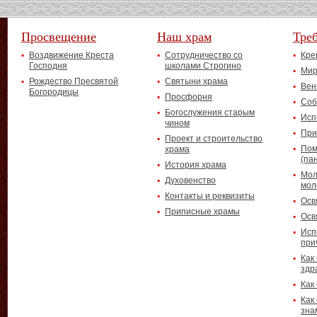
Просвещение
Наш храм
Тре
Воздвижение Креста
Сотрудничество со
Кре
Господня
школами Строгино
Мир
Рождество Пресвятой
Святыни храма
Вен
Богородицы
Просфорня
Соб
Богослужения старым
Исп
чином
При
Проект и строительство
Пом
храма
(па
История храма
Мол
Духовенство
мол
Контакты и реквизиты
Осв
Приписные храмы
Осв
Исп
при
Как
здр
Как
Как
зна