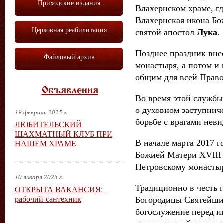
Приходские издания
Влахернском храме, г
Влахернская икона Бо
Церковная реабилитация
святой апостол
Лука
.
Позднее праздник вне
Файловый архив
монастыря, а потом и 
общим для всей Право
Объявления
Во время этой служб
о духовном заступниче
19 февраля 2025 г.
борьбе с врагами нев
ЛЮБИТЕЛЬСКИЙ
ШАХМАТНЫЙ КЛУБ ПРИ
В начале марта 2017 
НАШЕМ ХРАМЕ
Божией Матери XVIII 
Петровскому монасты
10 января 2025 г.
Традиционно в честь 
ОТКРЫТА ВАКАНСИЯ:
рабочий-сантехник
Богородицы Святейш
богослужение перед 