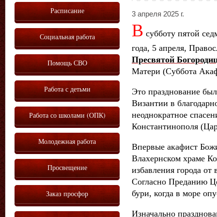
Расписание
3 апреля 2025 г.
В
субботу пятой сед
Социальная работа
года, 5 апреля, Прав
Пресвятой Богороди
Помощь СВО
Матери (Суббота Акаф
Работа с детьми
Это празднование был
Византии в благодарн
неоднократное спасен
Работа со школами (ОПК)
Константинополя (Царь
Молодежная работа
Впервые акафист Бож
Влахернском храме Ко
Просвещение
избавления города от 
Согласно Преданию Це
бури, когда в море оп
Заказ просфор
Изначально празднова