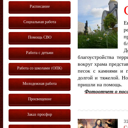
Расписание
Социальная работа
Е
р
п
Помощь СВО
б
Д
Работа с детьми
благоустройства терр
вокруг храма предста
Работа со школами (ОПК)
песок с камнями и г
долгой и тяжелой. Н
Молодежная работа
пришли на помощь.
Фотоотчет о поса
Просвещение
Заказ просфор
31
С