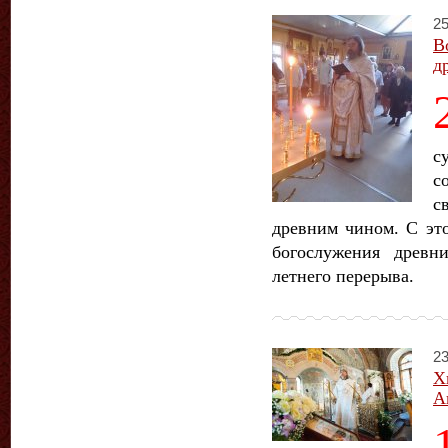
25
В
д
с
с
с
древним чином. С это
богослужения древ
летнего перерыва.
23
Х
А