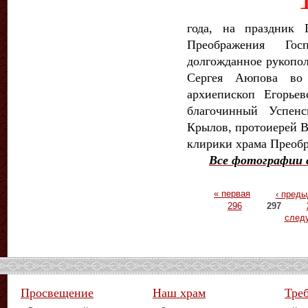
года, на праздник 
Преображения Го
долгожданное рукопол
Сергея Аюпова во
архиепископ Егорье
благочинный Успенс
Крылов, протоиерей В
клирики храма Преоб
Все фотографии с
Страницы
« первая
‹ пред
296
297
след
Просвещение
Наш храм
Тре