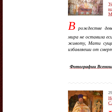
У
н
М
В
рождестве дев
мира не оставила еси
животу, Мати сущ
избавляеши от смер
Фотографии Всенощн
25
Н
С