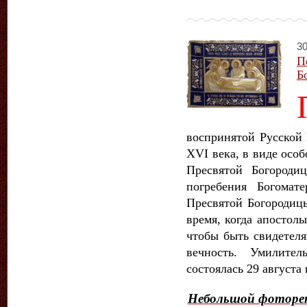
30
П
Б
воспринятой Русской 
XVI века, в виде осо
Пресвятой Богороди
погребения Богомат
Пресвятой Богородиц
время, когда апостол
чтобы быть свидетеля
вечность.
Умилител
состоялась 29 августа
Небольшой фотореп