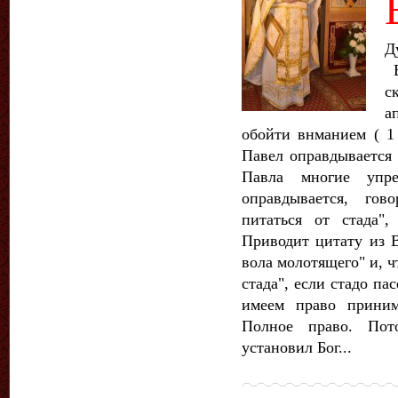
Д
В
с
а
обойти внманием ( 1 
Павел оправдывается
Павла многие упр
оправдывается, гов
питаться от стада"
Приводит цитату из В
вола молотящего" и, ч
стада", если стадо па
имеем право приним
Полное право. Пот
установил Бог...