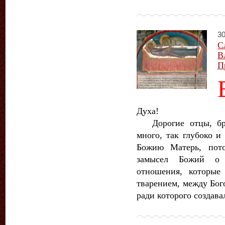
30
С
В
П
Духа!
Дорогие отцы, брат
много, так глубоко и
Божию Матерь, пото
замысел Божий о 
отношения, которые
тварением, между Бог
ради которого создавал