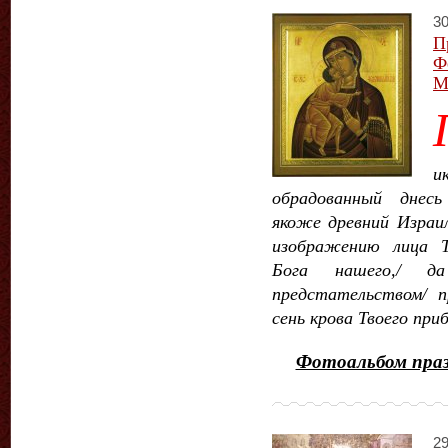
30
П
Ф
М
и
обрадованный днесь
якоже древний Израил
изображению лица Т
Бога нашего,/ 
предстательством/ п
сень крова Твоего при
Фотоальбом празд
29