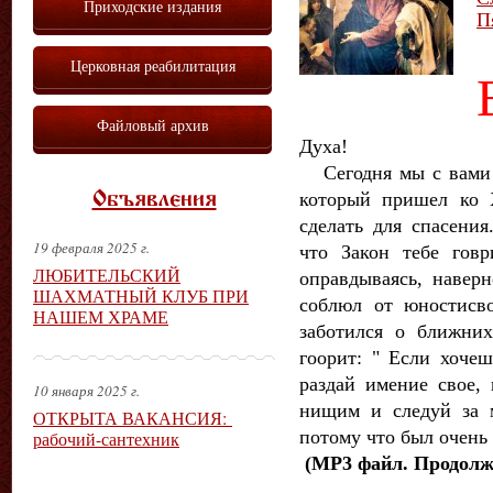
Приходские издания
П
Церковная реабилитация
Файловый архив
Духа!
Сегодня мы с вами 
который пришел ко 
Объявления
сделать для спасения
19 февраля 2025 г.
что Закон тебе гов
ЛЮБИТЕЛЬСКИЙ
оправдываясь, наверн
ШАХМАТНЫЙ КЛУБ ПРИ
соблюл от юностисво
НАШЕМ ХРАМЕ
заботился о ближних
гоорит: " Если хоче
раздай имение свое, 
10 января 2025 г.
нищим и следуй за 
ОТКРЫТА ВАКАНСИЯ:
потому что был очень б
рабочий-сантехник
(
МР3 файл. Продолжи