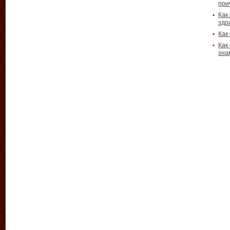
при
Как
здр
Как
Как
зна