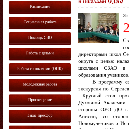
и школами СЗАО
Расписание
25 
Социальная работа
Помощь СВО
Св
со
Работа с детьми
директорами школ Се
округа с целью
налаж
школами СЗАО в р
Работа со школами (ОПК)
образования учеников
В программу семи
Молодежная работа
экскурсия по Сергиев
Круглый стол прох
Просвещение
Духовной Академии п
стороны ОУО ДО г.
Заказ просфор
Анисин, со сторо
Новомучеников и Исп