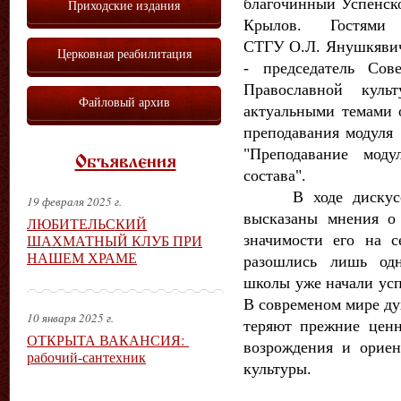
благочинный Успенско
Приходские издания
Крылов. Гостями
СТГУ
О.Л.
Янушкявич
Церковная реабилитация
- председатель Сов
Православной куль
Файловый архив
актуальными темами 
преподавания модуля 
"Преподавание мод
Объявления
состава".
В ходе дискуссии
19 февраля 2025 г.
высказаны мнения о
ЛЮБИТЕЛЬСКИЙ
значимости его на 
ШАХМАТНЫЙ КЛУБ ПРИ
НАШЕМ ХРАМЕ
разошлись лишь одн
школы уже начали усп
В современом мире ду
10 января 2025 г.
теряют прежние ценн
ОТКРЫТА ВАКАНСИЯ:
возрождения и орие
рабочий-сантехник
культуры.