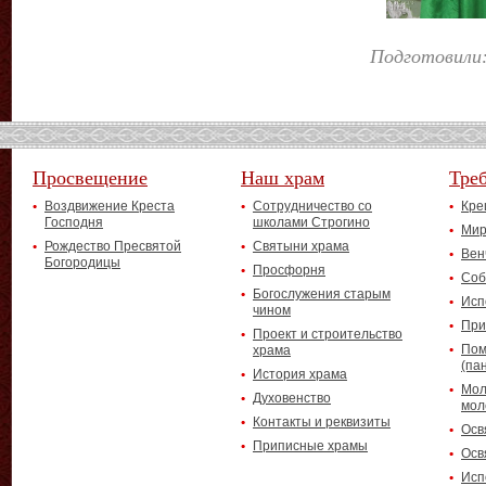
Подготовили:
Просвещение
Наш храм
Тре
Воздвижение Креста
Сотрудничество со
Кре
Господня
школами Строгино
Мир
Рождество Пресвятой
Святыни храма
Вен
Богородицы
Просфорня
Соб
Богослужения старым
Исп
чином
При
Проект и строительство
Пом
храма
(па
История храма
Мол
Духовенство
мол
Контакты и реквизиты
Осв
Приписные храмы
Осв
Исп