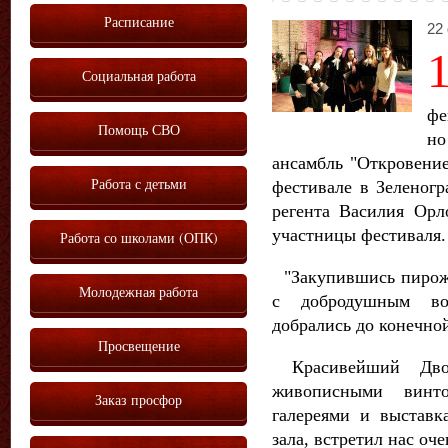
Расписание
22
Социальная работа
фе
Помощь СВО
но
ансамбль "Откровение
Работа с детьми
фестивале в Зеленогр
регента Василия Орл
участницы фестиваля.
Работа со школами (ОПК)
"Закупившись пирожк
Молодежная работа
с добродушным во
добрались до конечно
Просвещение
Красивейший Дво
живописными винт
Заказ просфор
галереями и выстав
зала, встретил нас оч