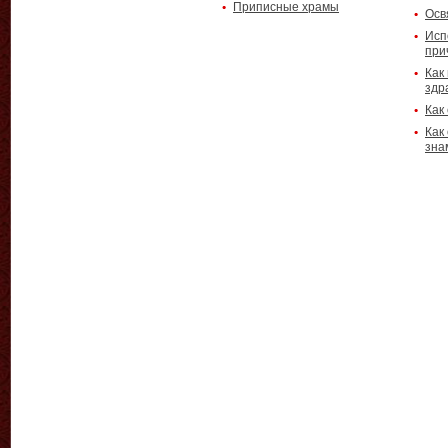
Приписные храмы
Осв
Исп
при
Как
здр
Как
Как
зна