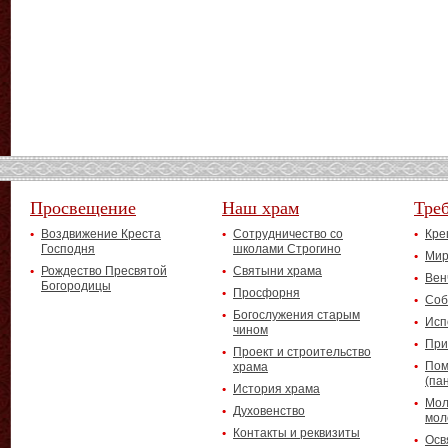
Просвещение
Наш храм
Тре
Воздвижение Креста
Сотрудничество со
Кре
Господня
школами Строгино
Мир
Рождество Пресвятой
Святыни храма
Вен
Богородицы
Просфорня
Соб
Богослужения старым
Исп
чином
При
Проект и строительство
Пом
храма
(па
История храма
Мол
Духовенство
мол
Контакты и реквизиты
Осв