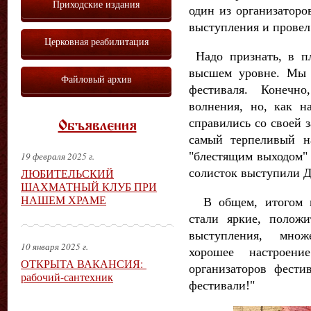
Приходские издания
один из организаторо
выступления и провел
Церковная реабилитация
Надо признать, в п
высшем уровне. Мы 
Файловый архив
фестиваля. Конечн
волнения, но, как н
справились со своей 
Объявления
самый терпеливый на
"блестящим выходом" 
19 февраля 2025 г.
солисток выступили Д
ЛЮБИТЕЛЬСКИЙ
ШАХМАТНЫЙ КЛУБ ПРИ
НАШЕМ ХРАМЕ
В общем, итогом 
стали яркие, полож
выступления, множ
10 января 2025 г.
хорошее настроен
ОТКРЫТА ВАКАНСИЯ:
организаторов фест
рабочий-сантехник
фестивали!"