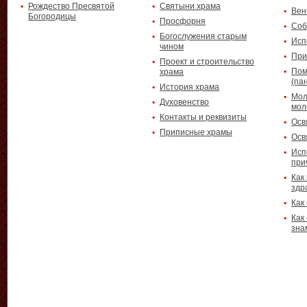
Рождество Пресвятой
Святыни храма
Вен
Богородицы
Просфорня
Соб
Богослужения старым
Исп
чином
При
Проект и строительство
Пом
храма
(па
История храма
Мол
Духовенство
мол
Контакты и реквизиты
Осв
Приписные храмы
Осв
Исп
при
Как
здр
Как
Как
зна