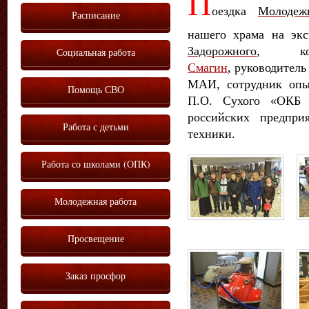
П
оездка
Молодеж
Расписание
нашего храма на эк
Задорожного
, ко
Социальная работа
Смагин
,
руководител
МАИ, сотрудник опы
Помощь СВО
П.О. Сухого «ОКБ
российских предпри
Работа с детьми
техники.
Работа со школами (ОПК)
Молодежная работа
Просвещение
Заказ просфор