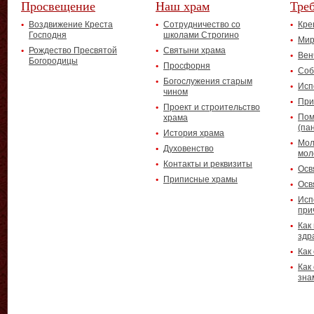
Просвещение
Наш храм
Тре
Воздвижение Креста
Сотрудничество со
Кре
Господня
школами Строгино
Мир
Рождество Пресвятой
Святыни храма
Вен
Богородицы
Просфорня
Соб
Богослужения старым
Исп
чином
При
Проект и строительство
Пом
храма
(па
История храма
Мол
Духовенство
мол
Контакты и реквизиты
Осв
Приписные храмы
Осв
Исп
при
Как
здр
Как
Как
зна