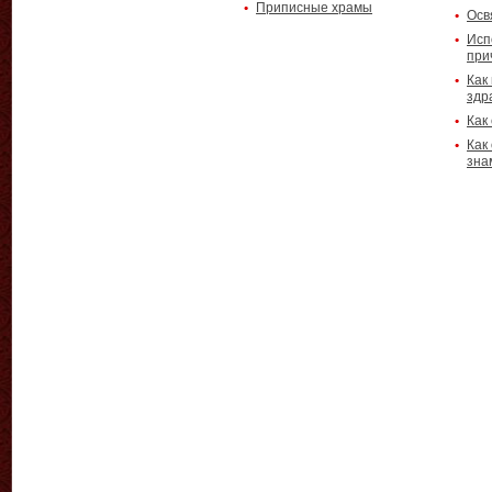
Приписные храмы
Осв
Исп
при
Как
здр
Как
Как
зна