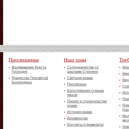
Просвещение
Наш храм
Тре
Воздвижение Креста
Сотрудничество со
Кре
Господня
школами Строгино
Мир
Рождество Пресвятой
Святыни храма
Вен
Богородицы
Просфорня
Соб
Богослужения старым
Исп
чином
При
Проект и строительство
Пом
храма
(па
История храма
Мол
Духовенство
мол
Контакты и реквизиты
Осв