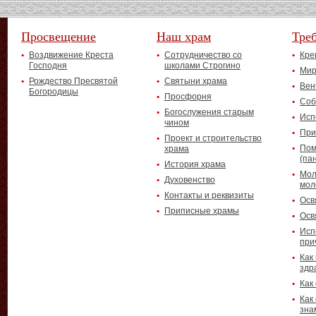
Просвещение
Наш храм
Тре
Воздвижение Креста
Сотрудничество со
Кре
Господня
школами Строгино
Мир
Рождество Пресвятой
Святыни храма
Вен
Богородицы
Просфорня
Соб
Богослужения старым
Исп
чином
При
Проект и строительство
Пом
храма
(па
История храма
Мол
Духовенство
мол
Контакты и реквизиты
Осв
Приписные храмы
Осв
Исп
при
Как
здр
Как
Как
зна