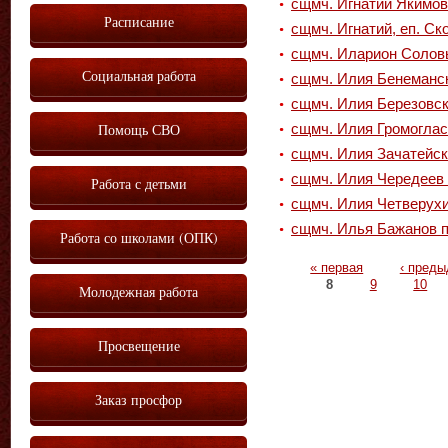
сщмч. Игнатий Якимов
Расписание
сщмч. Игнатий, еп. Ск
сщмч. Иларион Солов
Социальная работа
сщмч. Илия Бенеманс
сщмч. Илия Березовск
Помощь СВО
сщмч. Илия Громогла
сщмч. Илия Зачатейс
сщмч. Илия Чередеев 
Работа с детьми
сщмч. Илия Четверухи
сщмч. Илья Бажанов п
Работа со школами (ОПК)
Страницы
« первая
‹ пред
8
9
10
Молодежная работа
Просвещение
Заказ просфор