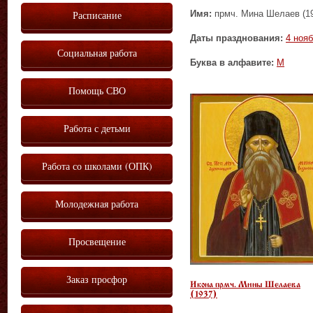
Имя:
прмч. Мина Шелаев (1
Расписание
Даты празднования:
4 ноя
Социальная работа
Буква в алфавите:
М
Помощь СВО
Работа с детьми
Работа со школами (ОПК)
Молодежная работа
Просвещение
Заказ просфор
Икона прмч. Мины Шелаева
(1937)