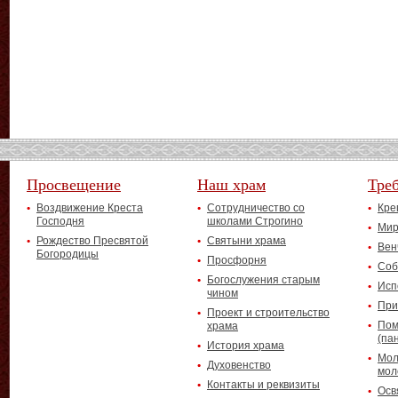
Просвещение
Наш храм
Тре
Воздвижение Креста
Сотрудничество со
Кре
Господня
школами Строгино
Мир
Рождество Пресвятой
Святыни храма
Вен
Богородицы
Просфорня
Соб
Богослужения старым
Исп
чином
При
Проект и строительство
Пом
храма
(па
История храма
Мол
Духовенство
мол
Контакты и реквизиты
Осв