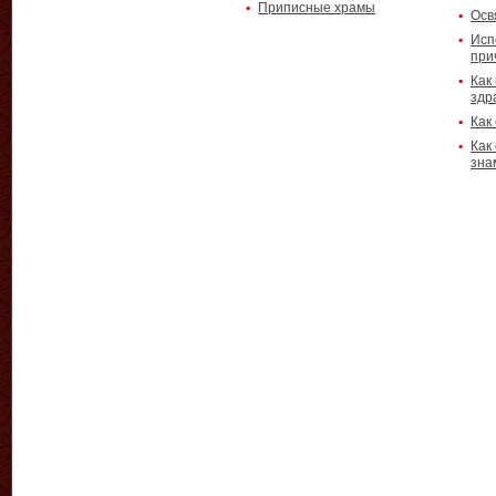
Приписные храмы
Осв
Исп
при
Как
здр
Как
Как
зна