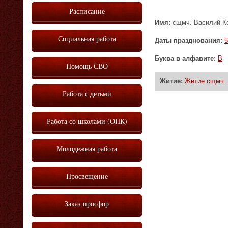
Расписание
Имя:
сщмч. Василий Ко
Социальная работа
Даты празднования:
5
Буква в алфавите:
В
Помощь СВО
Житие:
Житие сщмч. 
Работа с детьми
Работа со школами (ОПК)
Молодежная работа
Просвещение
Заказ просфор