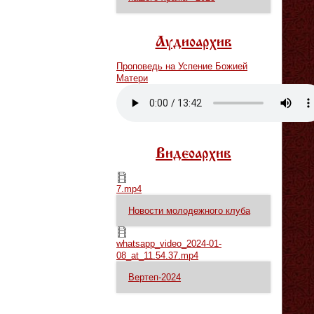
Аудиоархив
Проповедь на Успение Божией
Матери
Vm
P
Видеоархив
7.mp4
7.mp4
Новости молодежного клуба
whatsapp_video_2024-01-08_at_11.54.37.mp4
whatsapp_video_2024-01-
08_at_11.54.37.mp4
Вертеп-2024