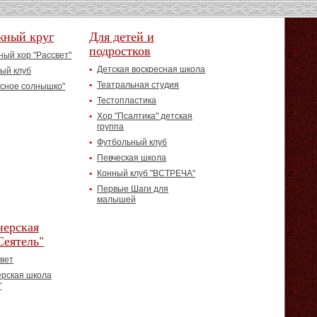
жный круг
Для детей и
подростков
ый хор "Рассвет"
Детская воскресная школа
ый клуб
Театральная студия
асное солнышко"
Тестопластика
Хор "Псалтика" детская
группа
Футбольный клуб
Певческая школа
Конный клуб "ВСТРЕЧА"
Первые Шаги для
малышей
ерская
Сеятель"
вет
рская школа
"