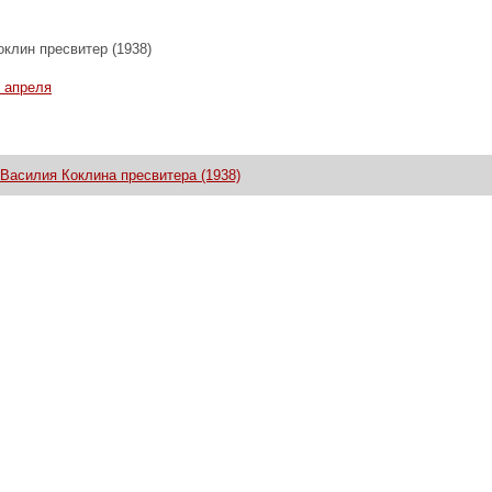
клин пресвитер (1938)
 апреля
Василия Коклина пресвитера (1938)