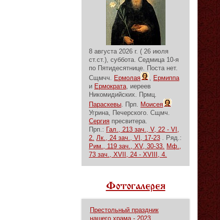
8 августа 2026 г. ( 26 июля
ст.ст.), суббота.
Седмица 10-я
по Пятидесятнице.
Поста нет.
Сщмчч.
Ермолая
,
Ермиппа
и
Ермократа
, иереев
Никомидийских. Прмц.
Параскевы
. Прп.
Моисея
Угрина, Печерского. Сщмч.
Сергия
пресвитера.
Прп.:
Гал., 213 зач., V, 22 - VI,
2.
Лк., 24 зач., VI, 17-23
. Ряд.:
Рим., 119 зач., XV, 30-33.
Мф.,
73 зач., XVII, 24 - XVIII, 4.
Фотогалерея
Престольный праздник
нашего храма - 2023