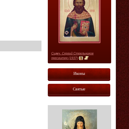
Сщмч. Сергий Стрельников
пресвитер (1937)
Иконы
Святые