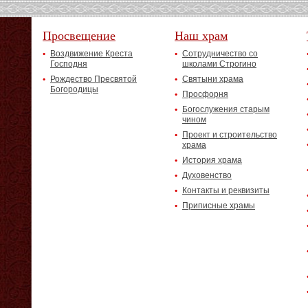
Просвещение
Наш храм
Воздвижение Креста
Сотрудничество со
Господня
школами Строгино
Рождество Пресвятой
Святыни храма
Богородицы
Просфорня
Богослужения старым
чином
Проект и строительство
храма
История храма
Духовенство
Контакты и реквизиты
Приписные храмы