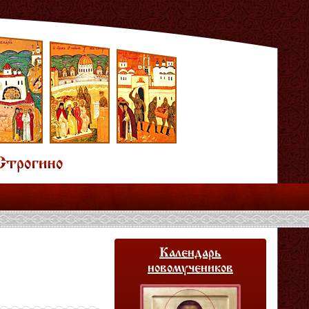
Календарь
новомучеников