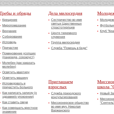
Требы и обряды
Дела милосердия
Молоде
Крещение
Сестричество во имя
Молодежн
святых Царственных
Миропомазание
Футбольн
страстотерпцев
Венчание
Клуб "Кр
Центр тюремного
Соборование
служения
Исповедь
Группа милосердия
Причастие
Служба "Помощь в беде"
Поминовение усопших
(панихида, сорокоуст)
Молебен (как заказать
молебен)
Освятить квартиру
Освятить машину
Приглашаем
Миссион
Исповедовать и
взрослых
школа "
причастить больного
Как написать записку (о
Служба приходского
Новый За
здравии/о упокоении)
консультирования
Миссионе
Как ставить свечи
Миссионерское общество
"Сеятель
во имя муч. Николая
Как совершать крестное
Варжанского
знамение