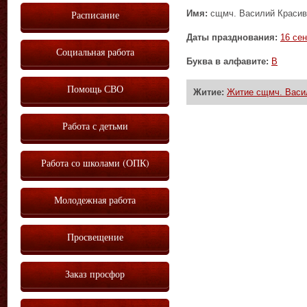
Имя:
сщмч. Василий Красив
Расписание
Даты празднования:
16 се
Социальная работа
Буква в алфавите:
В
Помощь СВО
Житие:
Житие сщмч. Васи
Работа с детьми
Работа со школами (ОПК)
Молодежная работа
Просвещение
Заказ просфор