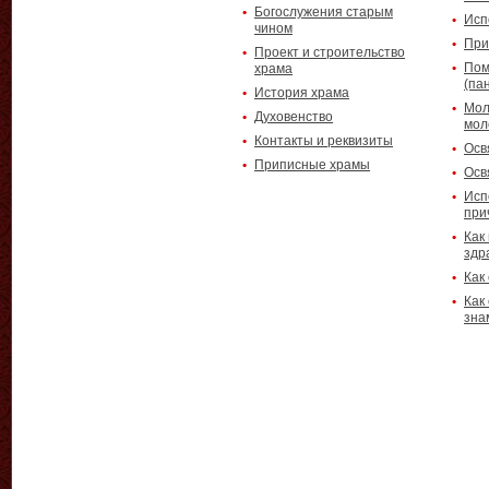
Богослужения старым
Исп
чином
При
Проект и строительство
Пом
храма
(па
История храма
Мол
Духовенство
мол
Контакты и реквизиты
Осв
Приписные храмы
Осв
Исп
при
Как
здр
Как
Как
зна