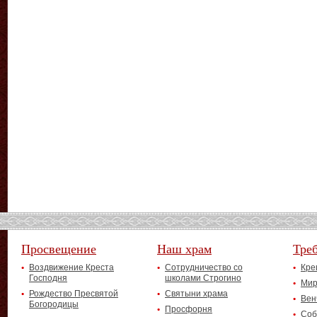
Просвещение
Наш храм
Тре
Воздвижение Креста
Сотрудничество со
Кре
Господня
школами Строгино
Мир
Рождество Пресвятой
Святыни храма
Вен
Богородицы
Просфорня
Соб