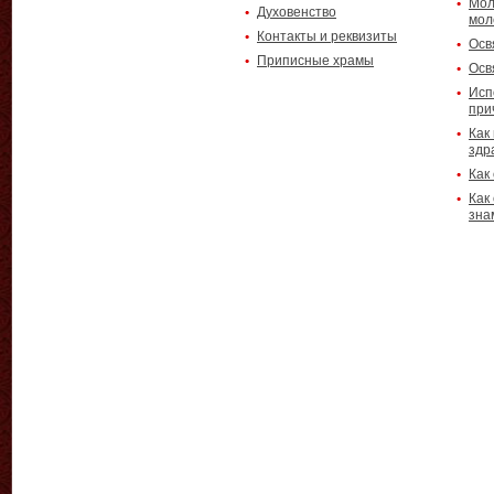
Мол
Духовенство
мол
Контакты и реквизиты
Осв
Приписные храмы
Осв
Исп
при
Как
здр
Как
Как
зна