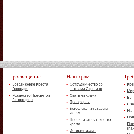
Просвещение
Наш храм
Тре
Воздвижение Креста
Сотрудничество со
Кре
Господня
школами Строгино
Мир
Рождество Пресвятой
Святыни храма
Вен
Богородицы
Просфорня
Соб
Богослужения старым
Исп
чином
При
Проект и строительство
Пом
храма
(па
История храма