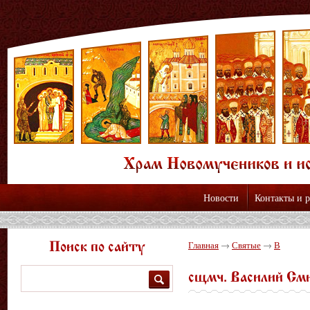
Новости
Контакты и 
Вы здесь
Главная
→
Святые
→
В
Поиск по сайту
сщмч. Василий См
Поиск