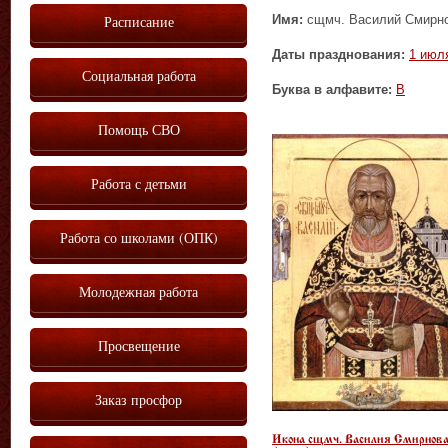
Имя:
сщмч. Василий Смирно
Расписание
Даты празднования:
1 июл
Социальная работа
Буква в алфавите:
В
Помощь СВО
Работа с детьми
Работа со школами (ОПК)
Молодежная работа
Просвещение
Заказ просфор
Икона сщмч. Василия Смирнов