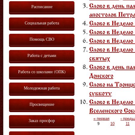
Слово в день па
Расписание
апостолов Петра
Социальная работа
Слово в Неделю
Слово в Неделю
Помощь СВО
Слово в Неделю
Слово в Неделю 
Работа с детьми
святых
Слово в день па
Работа со школами (ОПК)
Донского
Слово на Троиц
Молодежная работа
субботу
Слово в Неделю 
Просвещение
Вселенского Соб
Страницы
« первая
‹ пред
Заказ просфор
9
10
11