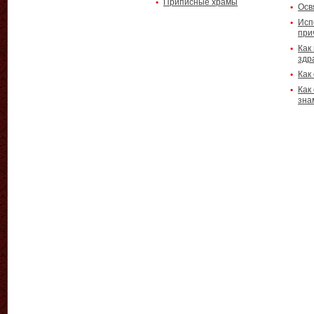
Приписные храмы
Осв
Исп
при
Как
здр
Как
Как
зна