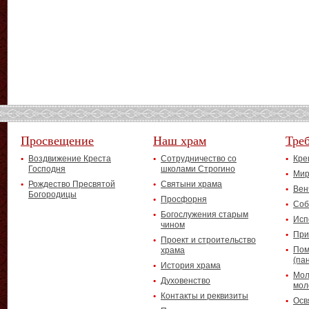
Просвещение
Наш храм
Тре
Воздвижение Креста
Сотрудничество со
Кре
Господня
школами Строгино
Мир
Рождество Пресвятой
Святыни храма
Вен
Богородицы
Просфорня
Соб
Богослужения старым
Исп
чином
При
Проект и строительство
Пом
храма
(па
История храма
Мол
Духовенство
мол
Контакты и реквизиты
Осв