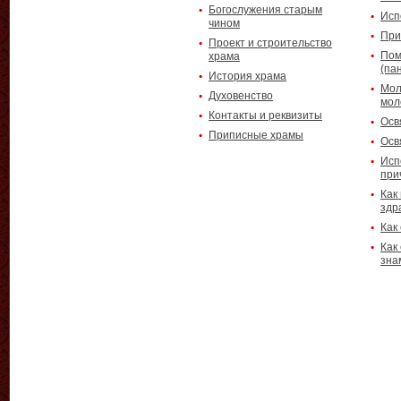
Богослужения старым
Исп
чином
При
Проект и строительство
Пом
храма
(па
История храма
Мол
Духовенство
мол
Контакты и реквизиты
Осв
Приписные храмы
Осв
Исп
при
Как
здр
Как
Как
зна