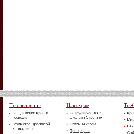
Просвещение
Наш храм
Тре
Воздвижение Креста
Сотрудничество со
Кре
Господня
школами Строгино
Мир
Рождество Пресвятой
Святыни храма
Вен
Богородицы
Просфорня
Соб