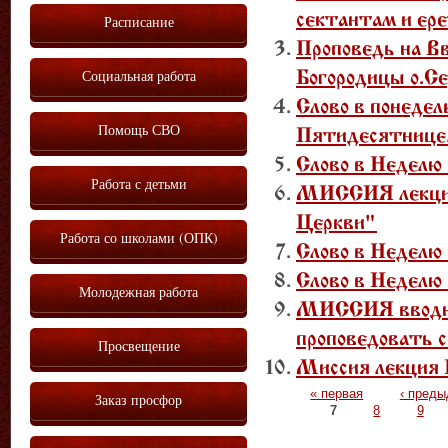
сектантам и ер
Расписание
Проповедь на В
Социальная работа
Богородицы о.Се
Слово в понедел
Помощь СВО
Пятидесятнице.
Слово в Неделю
Работа с детьми
МИССИЯ лекция
Церкви"
Работа со школами (ОПК)
Слово в Неделю
Слово в Неделю
Молодежная работа
МИССИЯ вводна
проповедовать 
Просвещение
Миссия лекция
Страницы
« первая
‹ пред
Заказ просфор
7
8
9