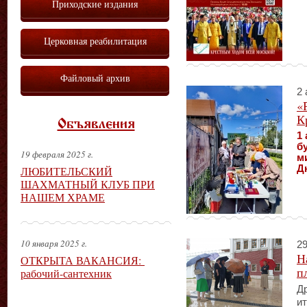
Приходские издания
Церковная реабилитация
Файловый архив
2 
«
К
Объявления
1 
б
19 февраля 2025 г.
м
Д
ЛЮБИТЕЛЬСКИЙ
ШАХМАТНЫЙ КЛУБ ПРИ
НАШЕМ ХРАМЕ
10 января 2025 г.
29
Н
ОТКРЫТА ВАКАНСИЯ:
п
рабочий-сантехник
Др
ит