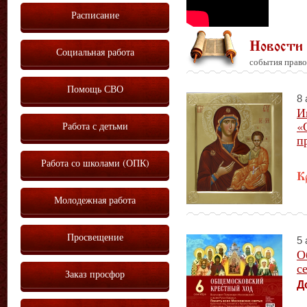
Расписание
Новости
Социальная работа
события право
Помощь СВО
8 
И
«
Работа с детьми
п
Работа со школами (ОПК)
К
Молодежная работа
Просвещение
5 
О
с
Заказ просфор
Д