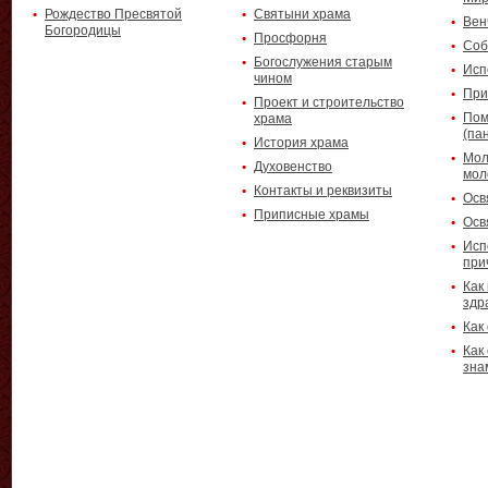
Рождество Пресвятой
Святыни храма
Вен
Богородицы
Просфорня
Соб
Богослужения старым
Исп
чином
При
Проект и строительство
Пом
храма
(па
История храма
Мол
Духовенство
мол
Контакты и реквизиты
Осв
Приписные храмы
Осв
Исп
при
Как
здр
Как
Как
зна