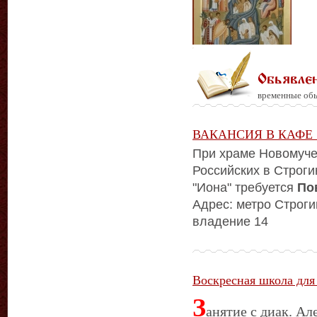
Обьявле
временные обь
ВАКАНСИЯ В КАФЕ
При храме Новомуче
Российских в Строг
"Иона" требуется
По
Адрес: метро Строги
владение 14
Воскресная школа для
З
анятие с диак. А