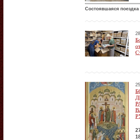
Состоявшаяся поездка 
28
Б
о
С
25
Б
Д
Р
В
Р
2
1