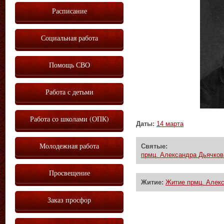
Расписание
Социальная работа
Помощь СВО
Работа с детьми
Работа со школами (ОПК)
Даты:
14 марта
Молодежная работа
Святые:
прмц. Александра Дьячкова
Просвещение
Житие:
Житие прмц. Алекс
Заказ просфор