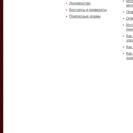
Мол
Духовенство
мол
Контакты и реквизиты
Осв
Приписные храмы
Осв
Исп
при
Как
здр
Как
Как
зна