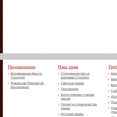
Просвещение
Наш храм
Тре
Воздвижение Креста
Сотрудничество со
Кре
Господня
школами Строгино
Мир
Рождество Пресвятой
Святыни храма
Вен
Богородицы
Просфорня
Соб
Богослужения старым
Исп
чином
При
Проект и строительство
Пом
храма
(па
История храма