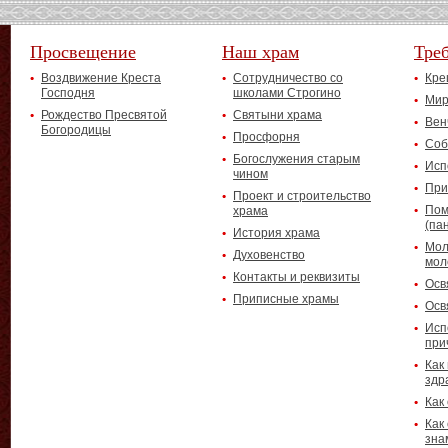
Просвещение
Наш храм
Тре
Воздвижение Креста
Сотрудничество со
Кре
Господня
школами Строгино
Мир
Рождество Пресвятой
Святыни храма
Вен
Богородицы
Просфорня
Соб
Богослужения старым
Исп
чином
При
Проект и строительство
Пом
храма
(па
История храма
Мол
Духовенство
мол
Контакты и реквизиты
Осв
Приписные храмы
Осв
Исп
при
Как
здр
Как
Как
зна