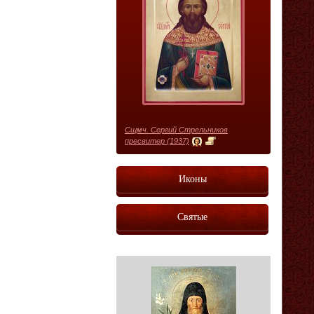
Сщмч. Сергий Стрельников
пресвитер (1937)
Иконы
Святые