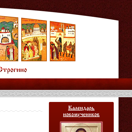
Календарь
новомучеников