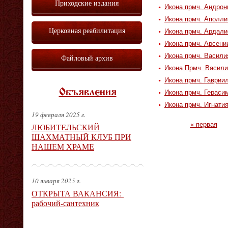
Приходские издания
Икона прмч. Андрон
Икона прмч. Аполли
Церковная реабилитация
Икона прмч. Ардали
Икона прмч. Арсени
Икона прмч. Васили
Файловый архив
Икона Прмч. Васили
Икона прмч. Гаврии
Объявления
Икона прмч. Гераси
Икона прмч. Игнатия
19 февраля 2025 г.
Страницы
« первая
ЛЮБИТЕЛЬСКИЙ
ШАХМАТНЫЙ КЛУБ ПРИ
НАШЕМ ХРАМЕ
10 января 2025 г.
ОТКРЫТА ВАКАНСИЯ:
рабочий-сантехник