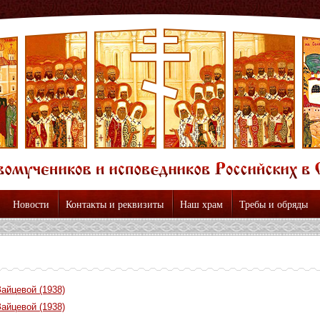
Новости
Контакты и реквизиты
Наш храм
Требы и обряды
айцевой (1938)
айцевой (1938)