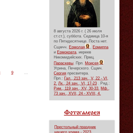
8 августа 2026 г. ( 26 июля
ст.ст.), суббота.
Седмица 10-я
по Пятидесятнице.
Поста нет.
Сщмчч.
Ермолая
,
Ермиппа
и
Ермократа
, иереев
Никомидийских. Прмц.
Параскевы
. Прп.
Моисея
Угрина, Печерского. Сщмч.
8
9
…
Сергия
пресвитера.
Прп.:
Гал., 213 зач., V, 22 - VI,
2.
Лк., 24 зач., VI, 17-23
. Ряд.:
Рим., 119 зач., XV, 30-33.
Мф.,
73 зач., XVII, 24 - XVIII, 4.
Фотогалерея
Престольный праздник
нашего храма - 2023