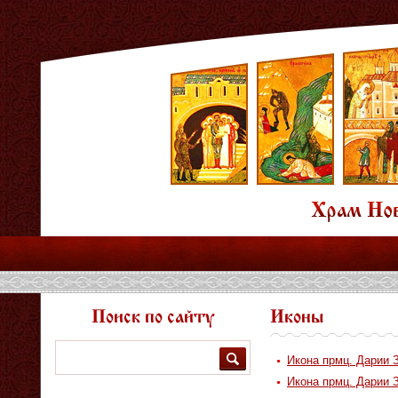
Поиск по сайту
Иконы
Поиск
Икона прмц. Дарии З
Икона прмц. Дарии З