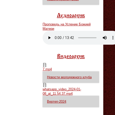
Аудиоархив
Проповедь на Успение Божией
Матери
Vm
P
Видеоархив
7.mp4
7.mp4
Новости молодежного клуба
whatsapp_video_2024-01-08_at_11.54.37.mp4
whatsapp_video_2024-01-
08_at_11.54.37.mp4
Вертеп-2024