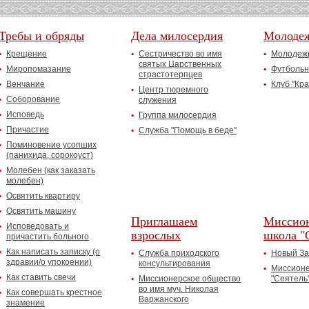
Требы и обряды
Дела милосердия
Молоде
Крещение
Сестричество во имя
Молодежн
святых Царственных
Миропомазание
Футбольн
страстотерпцев
Венчание
Клуб "Кр
Центр тюремного
Соборование
служения
Исповедь
Группа милосердия
Причастие
Служба "Помощь в беде"
Поминовение усопших
(панихида, сорокоуст)
Молебен (как заказать
молебен)
Освятить квартиру
Освятить машину
Приглашаем
Миссион
Исповедовать и
взрослых
школа "
причастить больного
Как написать записку (о
Служба приходского
Новый За
здравии/о упокоении)
консультирования
Миссионе
Как ставить свечи
Миссионерское общество
"Сеятель
во имя муч. Николая
Как совершать крестное
Варжанского
знамение