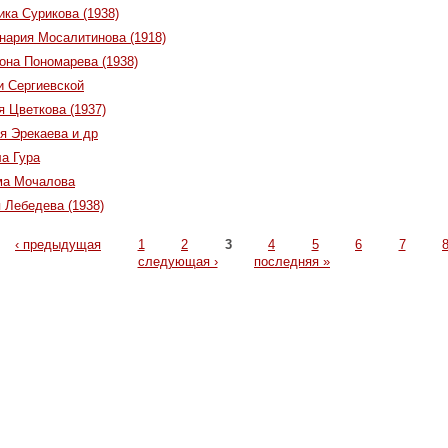
ика Сурикова (1938)
нария Мосалитинова (1918)
она Пономарева (1938)
и Сергиевской
я Цветкова (1937)
я Эрекаева и др
ла Гура
ма Мочалова
 Лебедева (1938)
‹ предыдущая
1
2
3
4
5
6
7
следующая ›
последняя »