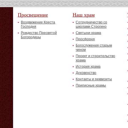
Просвещение
Наш храм
Воздвижение Креста
Сотрудничество со
Господня
школами Строгино
Рождество Пресвятой
Святыни храма
Богородицы
Просфорня
Богослужения старым
чином
Проект и строительство
храма
История храма
Духовенство
Контакты и реквизиты
Приписные храмы