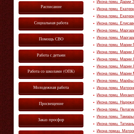
Икона прмц. Дарии З
Расписание
Икона прмц. Екатер
Икона прмц. Екатер
Социальная работа
Икона прмц. Елисав
Икона прмц. Маргар
Икона прмц. Маргар
Помощь СВО
Икона прмц. Марии 
Икона прмц. Марии 
Работа с детьми
Икона прмц. Марии 
Икона прмц. Марии 
Работа со школами (ОПК)
Икона прмц. Марии 
Икона прмц. Марфы 
Молодежная работа
Икона прмц. Матрон
Икона прмц. Михаи
Икона прмц. Надежд
Просвещение
Икона прмц. Пелагии
Икона прмц. Тамары
Заказ просфор
Икона прмц. Татиан
Икона прмцц. Матро