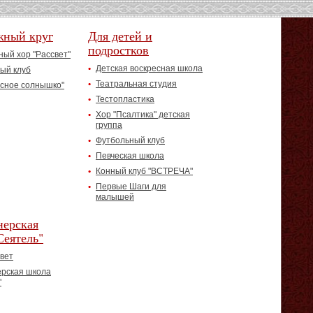
жный круг
Для детей и
подростков
ый хор "Рассвет"
Детская воскресная школа
ый клуб
Театральная студия
асное солнышко"
Тестопластика
Хор "Псалтика" детская
группа
Футбольный клуб
Певческая школа
Конный клуб "ВСТРЕЧА"
Первые Шаги для
малышей
ерская
Сеятель"
вет
рская школа
"