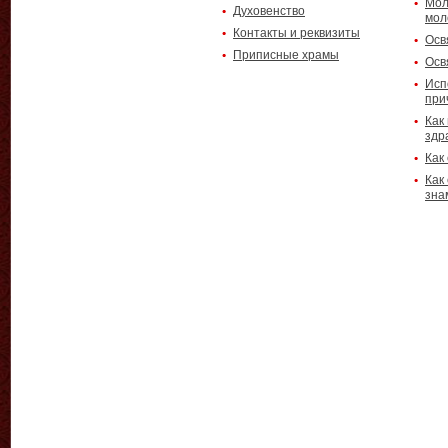
Мол
Духовенство
мол
Контакты и реквизиты
Осв
Приписные храмы
Осв
Исп
при
Как
здр
Как
Как
зна