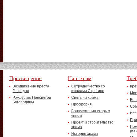
Просвещение
Наш храм
Тре
Воздвижение Креста
Сотрудничество со
Кре
Господня
школами Строгино
Мир
Рождество Пресвятой
Святыни храма
Вен
Богородицы
Просфорня
Соб
Богослужения старым
Исп
чином
При
Проект и строительство
Пом
храма
(па
История храма