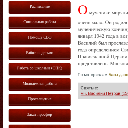
О
Расписание
мученике миряни
Социальная работа
очень мало. Он родилс
мученическую кончину
января 1942 года в во
Помощь СВО
Василий был прославл
года определением Св
Работа с детьми
Православной Церкви
представлены Московс
Работа со школами (ОПК)
По материалам
Базы дан
Молодежная работа
Святые:
мч. Василий Петров (19
Просвещение
Заказ просфор