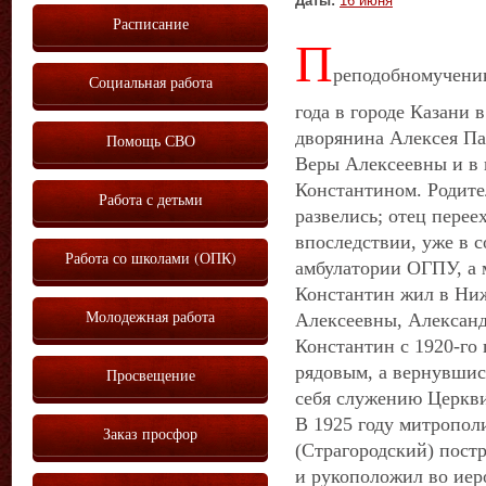
Даты:
16 июня
Расписание
П
реподобномученик
Социальная работа
года в городе Казани 
дворянина Алексея Па
Помощь СВО
Веры Алексеевны и в
Константином. Родите
Работа с детьми
развелись; отец пере
впоследствии, уже в с
Работа со школами (ОПК)
амбулатории ОГПУ, а 
Константин жил в Ни
Молодежная работа
Алексеевны, Александ
Константин с 1920-го 
рядовым, а вернувшис
Просвещение
себя служению Церкв
В 1925 году митропол
Заказ просфор
(Страгородский) пост
и рукоположил во иер