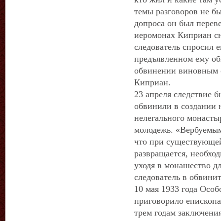
темы разговоров не б
допроса он был перев
иеромонах Киприан сн
следователь спросил е
предъявленном ему об
обвинении виновным с
Киприан.
23 апреля следствие 
обвинили в создании 
нелегального монасты
молодежь. «Вербуемым
что при существующей
развращается, необход
уходя в монашество д
следователь в обвини
10 мая 1933 года Осо
приговорило епископа
трем годам заключения