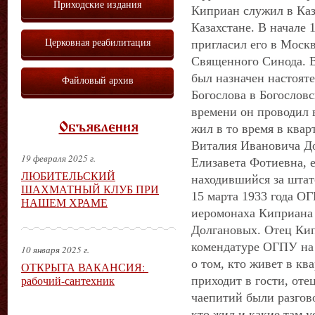
Приходские издания
Киприан служил в Каз
Казахстане. В начале 
Церковная реабилитация
пригласил его в Моск
Священного Синода. В
был назначен настоят
Файловый архив
Богослова в Богослов
времени он проводил 
Объявления
жил в то время в квар
Виталия Ивановича До
19 февраля 2025 г.
Елизавета Фотиевна, е
ЛЮБИТЕЛЬСКИЙ
находившийся за штат
ШАХМАТНЫЙ КЛУБ ПРИ
15 марта 1933 года О
НАШЕМ ХРАМЕ
иеромонаха Киприана 
Долгановых. Отец Кип
комендатуре ОГПУ на 
10 января 2025 г.
о том, кто живет в кв
ОТКРЫТА ВАКАНСИЯ:
рабочий-сантехник
приходит в гости, оте
чаепитий были разгов
кто жил и какие там 