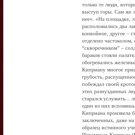
только те люди, котор
выступ горы. Сам же л
нее». «На площадке, 
расположились два ла
конвойное, другое – с
отделено частоколом,
“скворечником” – солд
бараков стояли палат
обогревались железны
Киприану многое приш
грубость, распущеннос
побеждал своей крото
этих разнузданных люд
старался услужить... л
один из них вспоминал
Киприана произвела б
заключенных, даже на
образец истинного уч
Иеромонах Киприан (Н