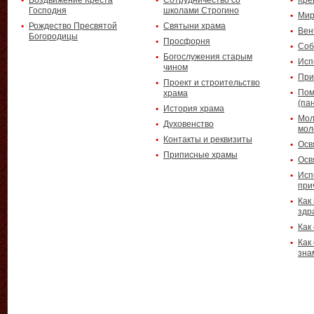
Воздвижение Креста
Сотрудничество со
Кре
Господня
школами Строгино
Мир
Рождество Пресвятой
Святыни храма
Вен
Богородицы
Просфорня
Соб
Богослужения старым
Исп
чином
При
Проект и строительство
Пом
храма
(па
История храма
Мол
Духовенство
мол
Контакты и реквизиты
Осв
Приписные храмы
Осв
Исп
при
Как
здр
Как
Как
зна