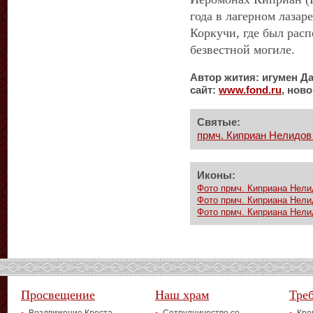
года в лагерном лазар
Коркучи, где был расп
безвестной могиле.
Автор жития: игумен Д
сайт:
www
.
fond
.
ru
, нов
Святые:
прмч. Киприан Нелидов 
Иконы:
Фото прмч. Киприана Нели
Фото прмч. Киприана Нели
Фото прмч. Киприана Нели
Просвещение
Наш храм
Тре