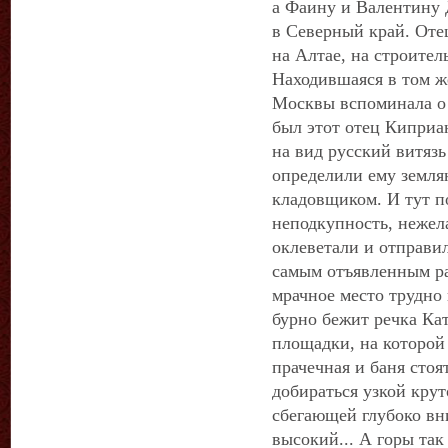
а Фаину и Валентину 
в Северный край. Оте
на Алтае, на строител
Находившаяся в том ж
Москвы вспоминала о 
был этот отец Киприан
на вид русский витязь
определили ему земля
кладовщиком. И тут п
неподкупность, нежел
оклеветали и отправи
самым отъявленным ра
мрачное место трудно
бурно бежит речка Кат
площадки, на которой 
прачечная и баня стоя
добираться узкой крут
сбегающей глубоко вн
высокий... А горы та