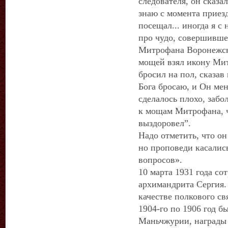
следователя, он сказа
знаю с момента приезд
посещал... иногда я с 
про чудо, совершивш
Митрофана Воронежск
мощей взял икону Мит
бросил на пол, сказав
Бога бросаю, и Он мен
сделалось плохо, забо
к мощам Митрофана, ч
выздоровел”.
Надо отметить, что о
но проповеди касалис
вопросов».
10 марта 1931 года с
архимандрита Сергия. 
качестве полкового св
1904-го по 1906 год б
Маньчжурии, награды 