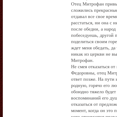
Отец Митрофан привык
сложились прекрасные
отдавал все свое время
расстаться, ни она с 
после обедни, а народ
побеседуешь, другой 
поделиться своим горе
ждет меня обедать, да
никак из церкви не вы
Митрофан.
Не смея отказаться о
Федоровны, отец Митр
ответ позже. На пути
родную, горячо его л
обоюдно тяжело будет 
воспоминаний его душ
отказаться от предлож
момент, когда он это 
него отнимается права