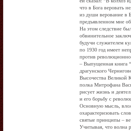
ей сказал: “В колхоз и
что в Бога веровать не
из души верование в Б
предъявленном мне об
На этом следствие был
обвинительное заклю
будучи служителем ку
по 1930 год имеет не
против революционног
– Выпущенная книга 
драгунского Чернигов
Высочества Великой 
полка Митрофана Васи
рисует жизнь и деяте
и его борьбу с револ
Основную мысль, вло
охарактеризовать слов
святые принципы – вер
Учитывая, что волна