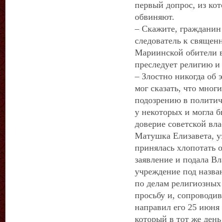
первый допрос, из кот
обвиняют.
– Скажите, гражданин
следователь к священн
Мариинской обители в
преследует религию и
– Злостно никогда об э
мог сказать, что мно
подозрению в политич
у некоторых и могла б
доверие советской вла
Матушка Елизавета, у
принялась хлопотать 
заявление и подала В
учреждение под назва
по делам религиозных
просьбу и, сопроводи
направил его 25 июня
который в тот же ден