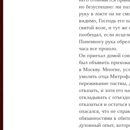
но безуспешно: ни па
руку в локте он не см
видимо, Господь его н
святой воле, и тут же 
пообещал, если исцели
Понемногу рука обрела
часа все прошло.
Он приехал домой со
был объявить прихожа
в Москву. Многие, усл
умолять отца Митрофа
переживание паствы, 
отказать, и хотя его н
откладывать с отъезд
отказаться и остаться
опасался, что не спр
обязанностями в обите
духовный опыт, которо