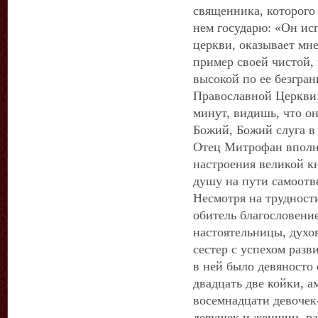
священника, которого 
нем государю: «Он исп
церкви, оказывает мн
пример своей чистой,
высокой по ее безгра
Православной Церкви.
минут, видишь, что о
Божий, Божий слуга в
Отец Митрофан вполн
настроения великой к
душу на пути самоот
Несмотря на трудност
обитель благословени
настоятельницы, духо
сестер с успехом разв
в ней было девяносто 
двадцать две койки, 
восемнадцати девочек
девушек и женщин, ра