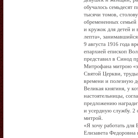
обучалось семьдесят п
тысячи томов, столов
обремененных семьей 
и кружок для детей и
лепта», занимавшийся
9 августа 1916 года 
епархией епископ Вол
представил в Синод п
Митрофана митрою «за
Святой Церкви, труды
времени и полезную де
Великая княгиня, у к
настоятельницы, согла
предложению награди
и усердную службу. 2 
митрой.
«Я хочу работать для Б
Елизавета Федоровна 