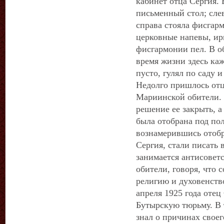
кабинет отца Сергия.
письменный стол; сле
справа стояла фисгарм
церковные напевы, ир
фисгармонии пел. В о
время жизни здесь каж
пусто, гулял по саду и
Недолго пришлось от
Мариинской обители. 
решение ее закрыть, а
была отобрана под по
вознамерившись отобр
Сергия, стали писать 
занимается антисоветс
обители, говоря, что 
религию и духовенств
апреля 1925 года отец
Бутырскую тюрьму. В 
знал о причинах своег