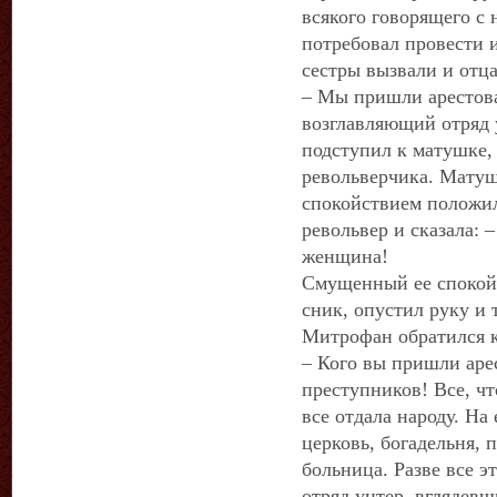
всякого говорящего с
потребовал провести и
сестры вызвали и отц
– Мы пришли арестова
возглавляющий отряд 
подступил к матушке, 
револьверчика. Матуш
спокойствием положил
револьвер и сказала: 
женщина!
Смущенный ее спокойс
сник, опустил руку и 
Митрофан обратился к
– Кого вы пришли аре
преступников! Все, чт
все отдала народу. На 
церковь, богадельня, 
больница. Разве все 
отряд унтер, вглядевш