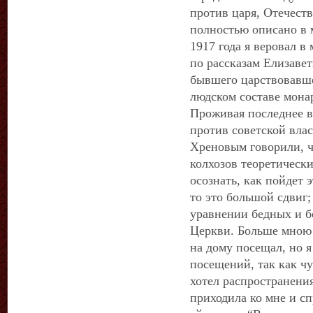
против царя, Отечест
полностью описано в 
1917 года я веровал в
по рассказам Елизаве
бывшего царствовавше
людском составе мона
Проживая последнее в
против советской влас
Хреновым говорили, ч
колхозов теоретически
осознать, как пойдет э
то это большой сдвиг;
уравнении бедных и б
Церкви. Больше мною 
на дому посещал, но я
посещений, так как чу
хотел распространени
приходила ко мне и сп