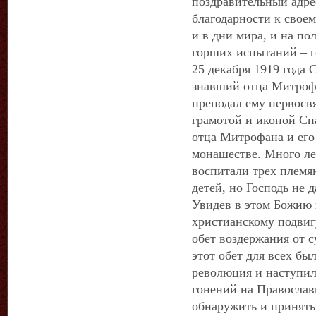
поздравительный адре
благодарности к свое
и в дни мира, и на по
горших испытаний – г
25 декабря 1919 года
знавший отца Митрофа
преподал ему первосв
грамотой и иконой Сп
отца Митрофана и его
монашестве. Много ле
воспитали трех племя
детей, но Господь не 
Увидев в этом Божию
христианскому подвигу
обет воздержания от 
этот обет для всех бы
революция и наступил
гонений на Православ
обнаружить и принять