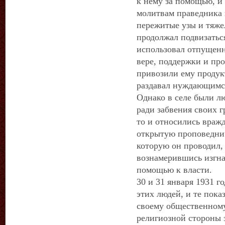
к нему за помощью, и 
молитвам праведника 
пережитые узы и тяже
продолжал подвизатьс
использовал отпущенн
вере, поддержки и пр
привозили ему продук
раздавал нуждающимс
Однако в селе были л
ради забвения своих г
то и относились враж
открытую проповеднич
которую он проводил, 
вознамерившись изгнат
помощью к власти.
30 и 31 января 1931 
этих людей, и те пока
своему общественному
религиозной стороны 