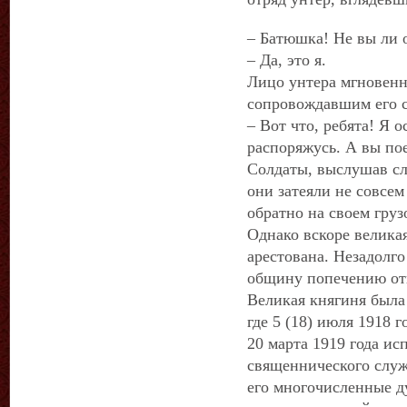
– Батюшка! Не вы ли
– Да, это я.
Лицо унтера мгновенн
сопровождавшим его с
– Вот что, ребята! Я о
распоряжусь. А вы по
Солдаты, выслушав сл
они затеяли не совсем
обратно на своем груз
Однако вскоре великая
арестована. Незадолго
общину попечению отц
Великая княгиня была 
где 5 (18) июля 1918 
20 марта 1919 года ис
священнического служ
его многочисленные д