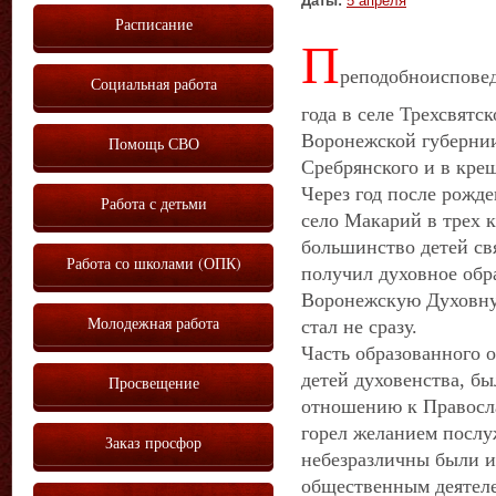
Даты:
5 апреля
Расписание
П
реподобноисповед
Социальная работа
года в селе Трехсвятс
Воронежской губернии
Помощь СВО
Сребрянского и в кр
Через год после рожд
Работа с детьми
село Макарий в трех к
большинство детей с
Работа со школами (ОПК)
получил духовное обра
Воронежскую Духовну
Молодежная работа
стал не сразу.
Часть образованного 
детей духовенства, бы
Просвещение
отношению к Правосла
горел желанием послуж
Заказ просфор
небезразличны были и
общественным деятеле