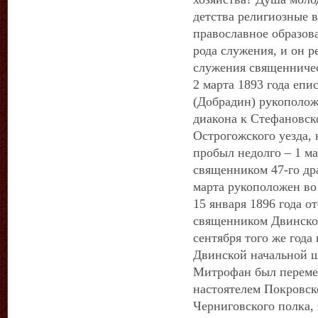
детства религиозные 
православное образов
рода служения, и он 
служения священничес
2 марта 1893 года еп
(Добрадин) рукополо
диакона к Стефановск
Острогожского уезда,
пробыл недолго – 1 ма
священником 47-го дра
марта рукоположен во
15 января 1896 года 
священником Двинског
сентября того же года
Двинской начальной ш
Митрофан был перемещ
настоятелем Покровско
Черниговского полка,