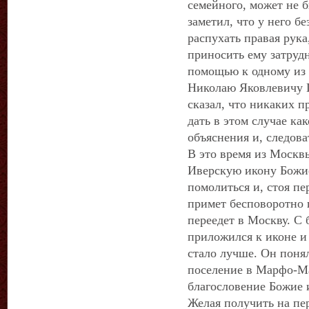
семейного, может не б
заметил, что у него б
распухать правая рука
приносить ему затрудн
помощью к одному из 
Николаю Яковлевичу П
сказал, что никаких п
дать в этом случае ка
объяснения и, следова
В это время из Москв
Иверскую икону Божи
помолиться и, стоя пе
примет бесповоротно 
переедет в Москву. С 
приложился к иконе и 
стало лучше. Он понял
поселение в Марфо-М
благословение Божие 
Желая получить на пер