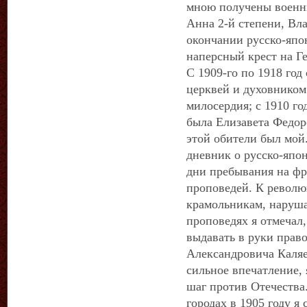
мною получены военны
Анна 2-й степени, Вла
окончании русско-яп
наперсный крест на Ге
С 1909-го по 1918 год
церквей и духовнико
милосердия; с 1910 го
была Елизавета Федор
этой обители был мой.
дневник о русско-япо
дни пребывания на фр
проповедей. К револю
крамольникам, наруша
проповедях я отмечал,
выдавать в руки право
Александровича Каляе
сильное впечатление, 
шаг против Отечества
городах в 1905 году я