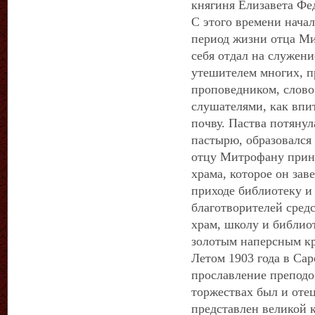
княгиня Елизавета Фе
С этого времени нача
период жизни отца Ми
себя отдал на служени
утешителем многих, п
проповедником, слово
слушателями, как впи
почву. Паства потяну
пастырю, образовался
отцу Митрофану приня
храма, которое он зав
приходе библиотеку и
благотворителей сред
храм, школу и библиот
золотым наперсным кр
Летом 1903 года в Сар
прославление преподо
торжествах был и оте
представлен великой 