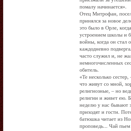
помалу начинается».
Отец Митрофан, посел
принялся за новое дел
это было в Орле, когд
устроением школы и б
войны, когда он стал 
каждодневно подверга
часто служил и, не жа
немногочисленных сес
обитель.
«Те несколько сестер,
что живут со мной, х
религиозные, – но вед
религии и живет ею. Б
неделю у нас бывают 
приходят и гости. По
батюшка читает из Но
проповедь... Чай пьем