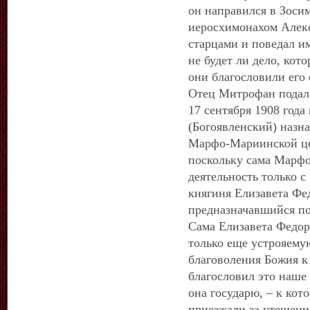
он направился в Зосим
иеросхимонахом Алек
старцами и поведал и
не будет ли дело, кото
они благословили его 
Отец Митрофан подал 
17 сентября 1908 год
(Богоявленский) назн
Марфо-Мариинской це
поскольку сама Марфо
деятельность только с 
княгиня Елизавета Фе
предназначавшийся по
Сама Елизавета Федор
только еще устрояему
благоволения Божия к
благословил это наше 
она государю, – к кот
приезжали за утешение