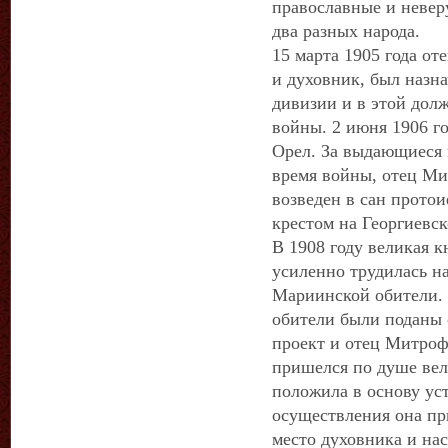
православные и невер
два разных народа.
15 марта 1905 года о
и духовник, был назн
дивизии и в этой дол
войны. 2 июня 1906 го
Орел. За выдающиеся 
время войны, отец Ми
возведен в сан прото
крестом на Георгиевск
В 1908 году великая 
усиленно трудилась н
Мариинской обители.
обители были поданы 
проект и отец Митрофа
пришелся по душе вел
положила в основу уст
осуществления она пр
место духовника и нас