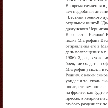
Во время служения в
вел подробный дневни
«Вестник военного ду
отдельной книгой (Дн
драгунского Чернигов
Высочества Великой 
полка Митрофана Васи
отправления его в Ма
день возвращения в г.
1906). Здесь, в услов
боев, где солдаты и 
Митрофан увидел, нас
Родину, с каким смире
увидел и то, сколь лж
последствиям описыва
на фронте, как будто
прессы, а неприятельс
глубоко разделился по