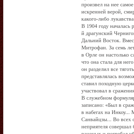
произвел на нее самое
искренней верой, сми
какого-либо лукавства
В 1904 году началась 
й драгунский Черниго
Дальний Восток. Вмес
Митрофан. За семь л
в Орле он настолько с
что она стала для него
он разделил все тягот
представлялась возмо
ставил походную церк
участвовал в сражения
В служебном формуля
записано: «Был в сраж
в набегах на Инкоу...
Санвайцзы... Во всех
неприятеля совершал 
раненых и погребал у