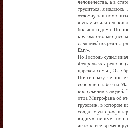
человечества, а в стар
трудиться, я надеюсь,
отдохнуть и помолитьс
я уйду из деятельной 
большого дома. Но пок
кругом/ столько [несч
слышны/ посреди стра
Ему».
Но Господь судил инач
Февральская революция
царской семьи, Октяб
Почти сразу же после
совершен набег на М
вооруженных людей. Н
отца Митрофана об эт
грузовик, в котором 
солдат с унтер-офицер
видимо, не имел поня
держал все время в ру