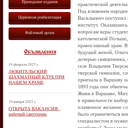
Приходские издания
практической деятель
Под влиянием народн
Церковная реабилитация
Васильевич поступил
институт. Оказавшись
вопросам веры студен
Файловый архив
католической Польше,
православный храм. В
Объявления
будущей женой, Ольг
дочерью священника, 
19 февраля 2025 г.
селе Владычня Тверск
ЛЮБИТЕЛЬСКИЙ
тверской гимназии, со
ШАХМАТНЫЙ КЛУБ ПРИ
приехала в Варшаву н
НАШЕМ ХРАМЕ
1893 года они обвенча
Живя в Варшаве, Митр
в правильности выбор
10 января 2025 г.
пламенное желание сл
ОТКРЫТА ВАКАНСИЯ:
рабочий-сантехник
было ограничиться вн
специалистом в нужно
хозяйства? Душа моло