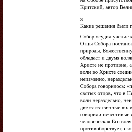
Критский, автор Вели
3
Какие решения были 
Собор осудил учение 
Отцы Собора постанов
природы, Божественну
обладает и двумя воля
Христе не противна, 
воли во Христе соеди
неизменно, нераздель
Собора говорилось: «
святых отцов, что в Н
воли нераздельно, неи
две естественные вол
говорили нечестивые е
человеческая Его воля
противоборствует, ско