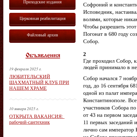
Приходские издания
Софроний и констант
Исповедник, настаива
Церковная реабилитация
волями, которые никак
Чтобы разрешить этот
Погонат в 680 году с
Файловый архив
Собор.
2
Объявления
Где проходил Собор, к
людей принимало в не
19 февраля 2025 г.
ЛЮБИТЕЛЬСКИЙ
Собор начался 7 ноябр
ШАХМАТНЫЙ КЛУБ ПРИ
год, до 16 сентября 68
НАШЕМ ХРАМЕ
одной из палат импера
Константинополе. Всег
участников Собора по
10 января 2025 г.
от 43 на первом засед
ОТКРЫТА ВАКАНСИЯ:
рабочий-сантехник
11 первых заседаний и
лично сам император 
на Соборе присутств