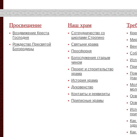
Просвещение
Наш храм
Тре
Воздвижение Креста
Сотрудничество со
Кре
Господня
школами Строгино
Мир
Рождество Пресвятой
Святыни храма
Вен
Богородицы
Просфорня
Соб
Богослужения старым
Исп
чином
При
Проект и строительство
Пом
храма
(па
История храма
Мол
Духовенство
мол
Контакты и реквизиты
Осв
Приписные храмы
Осв
Исп
при
Как
здр
Как