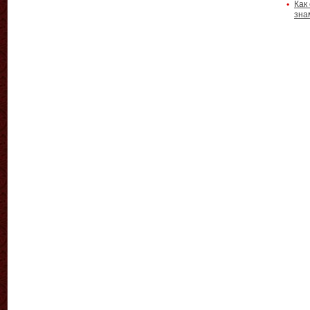
Как
зна