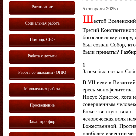
Расписание
5 февраля 2025 г.
Ш
естой Вселенский
Социальная работа
Третий Константиноп
богословскому спору, 
Помощь СВО
был созван Собор, кто
были приняты? Разби
Работа с детьми
1
Зачем был созван Соб
Работа со школами (ОПК)
В VII веке в Византи
Молодежная работа
ересь монофелитства.
Иисус Христос, хотя 
совершенным человеко
Просвещение
Божественную, волю. 
человеческая воля нах
Заказ просфор
Божественной. Против
наиболее известными