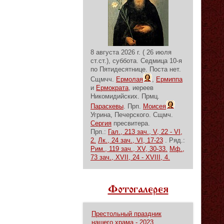
8 августа 2026 г. ( 26 июля
ст.ст.), суббота.
Седмица 10-я
по Пятидесятнице.
Поста нет.
Сщмчч.
Ермолая
,
Ермиппа
и
Ермократа
, иереев
Никомидийских. Прмц.
Параскевы
. Прп.
Моисея
Угрина, Печерского. Сщмч.
Сергия
пресвитера.
Прп.:
Гал., 213 зач., V, 22 - VI,
2.
Лк., 24 зач., VI, 17-23
. Ряд.:
Рим., 119 зач., XV, 30-33.
Мф.,
73 зач., XVII, 24 - XVIII, 4.
Фотогалерея
Престольный праздник
нашего храма - 2023