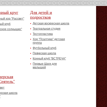
жный круг
Для детей и
подростков
ый хор "Рассвет"
Детская воскресная школа
ый клуб
Театральная студия
асное солнышко"
Тестопластика
Хор "Псалтика" детская
группа
Футбольный клуб
Певческая школа
Конный клуб "ВСТРЕЧА"
Первые Шаги для
малышей
ерская
Сеятель"
вет
рская школа
"