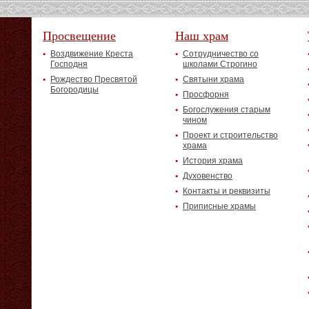
Просвещение
Наш храм
Воздвижение Креста
Сотрудничество со
Господня
школами Строгино
Рождество Пресвятой
Святыни храма
Богородицы
Просфорня
Богослужения старым
чином
Проект и строительство
храма
История храма
Духовенство
Контакты и реквизиты
Приписные храмы