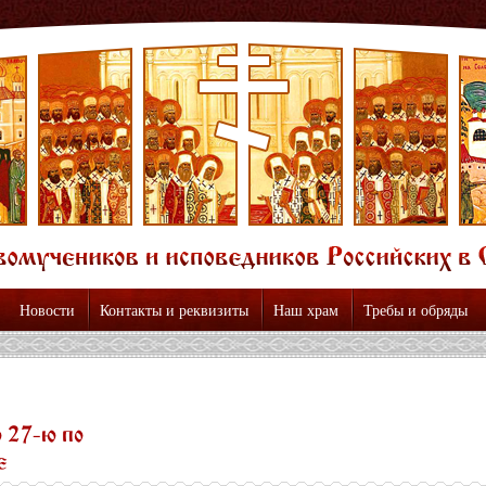
Новости
Контакты и реквизиты
Наш храм
Требы и обряды
 27-ю по
е