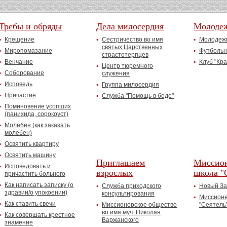
Требы и обряды
Дела милосердия
Молоде
Крещение
Сестричество во имя
Молодежн
святых Царственных
Миропомазание
Футбольн
страстотерпцев
Венчание
Клуб "Кр
Центр тюремного
Соборование
служения
Исповедь
Группа милосердия
Причастие
Служба "Помощь в беде"
Поминовение усопших
(панихида, сорокоуст)
Молебен (как заказать
молебен)
Освятить квартиру
Освятить машину
Приглашаем
Миссион
Исповедовать и
взрослых
школа "
причастить больного
Как написать записку (о
Служба приходского
Новый За
здравии/о упокоении)
консультирования
Миссионе
Как ставить свечи
Миссионерское общество
"Сеятель
во имя муч. Николая
Как совершать крестное
Варжанского
знамение