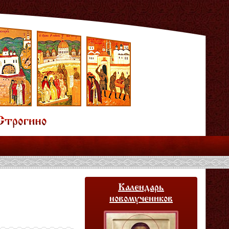
Календарь
новомучеников