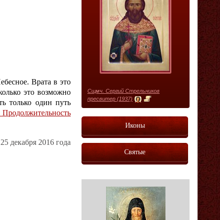
ебесное. Врата в это
колько это возможно
Сщмч. Сергий Стрельников
пресвитер (1937)
ть только один путь
. Продолжительность
Иконы
25 декабря 2016 года
Святые