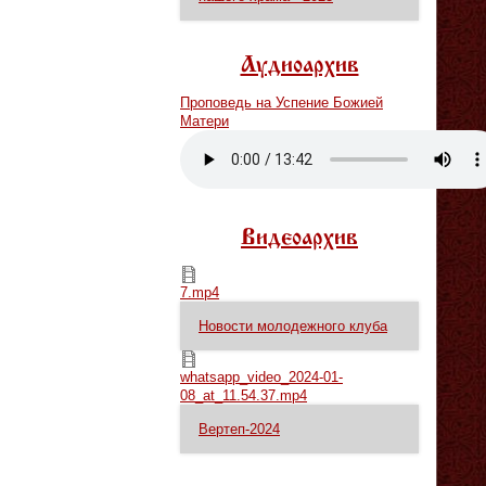
Аудиоархив
Проповедь на Успение Божией
Матери
Vm
P
Видеоархив
7.mp4
7.mp4
Новости молодежного клуба
whatsapp_video_2024-01-08_at_11.54.37.mp4
whatsapp_video_2024-01-
08_at_11.54.37.mp4
Вертеп-2024