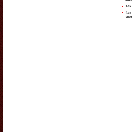
Как
Как
зна