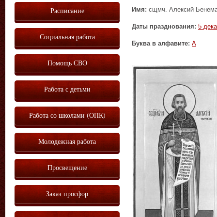
Имя:
сщмч. Алексий Бенем
Расписание
Даты празднования:
5 дек
Социальная работа
Буква в алфавите:
А
Помощь СВО
Работа с детьми
Работа со школами (ОПК)
Молодежная работа
Просвещение
Заказ просфор