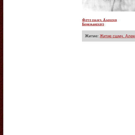
Фото сщмч. Алексия
Бенеманского
Житие:
Житие сщмч. Алек