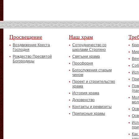
Просвещение
Наш храм
Тре
Воздвижение Креста
Сотрудничество со
Кре
Господня
школами Строгино
Мир
Рождество Пресвятой
Святыни храма
Вен
Богородицы
Просфорня
Соб
Богослужения старым
Исп
чином
При
Проект и строительство
Пом
храма
(па
История храма
Мол
Духовенство
мол
Контакты и реквизиты
Осв
Приписные храмы
Осв
Исп
при
Как
здр