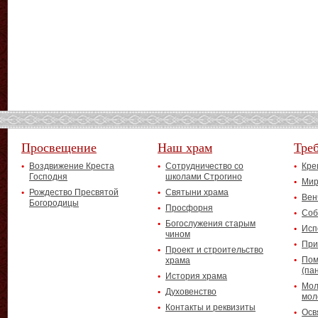
Просвещение
Наш храм
Тре
Воздвижение Креста
Сотрудничество со
Кре
Господня
школами Строгино
Мир
Рождество Пресвятой
Святыни храма
Вен
Богородицы
Просфорня
Соб
Богослужения старым
Исп
чином
При
Проект и строительство
Пом
храма
(па
История храма
Мол
Духовенство
мол
Контакты и реквизиты
Осв