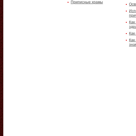
Приписные храмы
Осв
Исп
при
Как
здр
Как
Как
зна