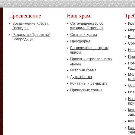
Просвещение
Наш храм
Тре
Воздвижение Креста
Сотрудничество со
Кре
Господня
школами Строгино
Мир
Рождество Пресвятой
Святыни храма
Вен
Богородицы
Просфорня
Соб
Богослужения старым
Исп
чином
При
Проект и строительство
Пом
храма
(па
История храма
Мол
Духовенство
мол
Контакты и реквизиты
Осв
Приписные храмы
Осв
Исп
при
Как
здр
Как
Как
зна