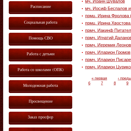
мч. Иоанн Шувалов
Расписание
мч. Иосиф Беспалов и 
прмц. Ирина Фролова 
Социальная работа
прмц. Ирина Хвостова 
прмч. Иакинф Питате
Помощь СВО
прмч. Игнатий Даланов
прмч. Иеремия Леонов
прмч. Иларион Громов
Работа с детьми
прмч. Иларион Писар
прмч. Иларион Цурико
Работа со школами (ОПК)
Страницы
« первая
‹ пред
6
7
8
9
Молодежная работа
Просвещение
Заказ просфор