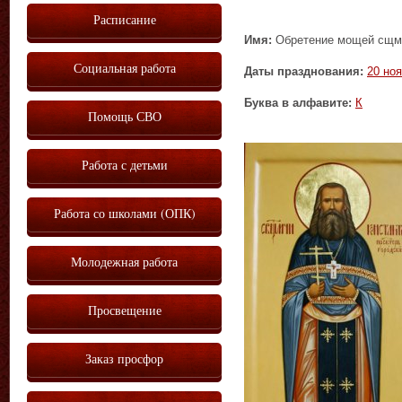
Расписание
Имя:
Обретение мощей сщмч
Социальная работа
Даты празднования:
20 но
Буква в алфавите:
К
Помощь СВО
Работа с детьми
Работа со школами (ОПК)
Молодежная работа
Просвещение
Заказ просфор