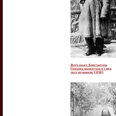
Фото сщмч. Константина
Голубева пресвитера и с ним
двух мучеников (1918)