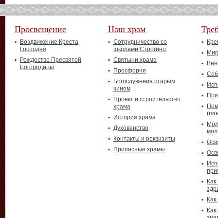
Просвещение
Наш храм
Тре
Воздвижение Креста
Сотрудничество со
Кре
Господня
школами Строгино
Мир
Рождество Пресвятой
Святыни храма
Вен
Богородицы
Просфорня
Соб
Богослужения старым
Исп
чином
При
Проект и строительство
Пом
храма
(па
История храма
Мол
Духовенство
мол
Контакты и реквизиты
Осв
Приписные храмы
Осв
Исп
при
Как
здр
Как
Как
зна