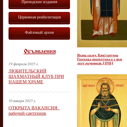
Приходские издания
Церковная реабилитация
Файловый архив
Объявления
Икона сщмч. Константина
Голубева пресвитера и с ним
19 февраля 2025 г.
двух мучеников (1918)
ЛЮБИТЕЛЬСКИЙ
ШАХМАТНЫЙ КЛУБ ПРИ
НАШЕМ ХРАМЕ
10 января 2025 г.
ОТКРЫТА ВАКАНСИЯ:
рабочий-сантехник