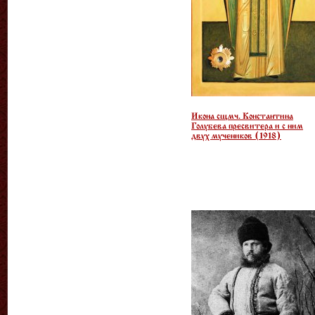
Икона сщмч. Константина
Голубева пресвитера и с ним
двух мучеников (1918)