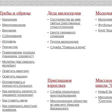
Требы и обряды
Дела милосердия
Молоде
Крещение
Сестричество во имя
Молодежн
святых Царственных
Миропомазание
Футбольн
страстотерпцев
Венчание
Клуб "Кр
Центр тюремного
Соборование
служения
Исповедь
Группа милосердия
Причастие
Служба "Помощь в беде"
Поминовение усопших
(панихида, сорокоуст)
Молебен (как заказать
молебен)
Освятить квартиру
Освятить машину
Приглашаем
Миссион
Исповедовать и
взрослых
школа "
причастить больного
Как написать записку (о
Служба приходского
Новый За
здравии/о упокоении)
консультирования
Миссионе
Как ставить свечи
Миссионерское общество
"Сеятель
во имя муч. Николая
Как совершать крестное
Варжанского
знамение