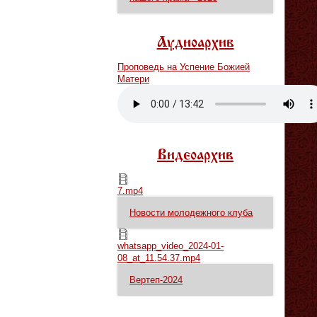
Аудиоархив
Проповедь на Успение Божией
Матери
Vm
P
Видеоархив
7.mp4
7.mp4
Новости молодежного клуба
whatsapp_video_2024-01-08_at_11.54.37.mp4
whatsapp_video_2024-01-
08_at_11.54.37.mp4
Вертеп-2024