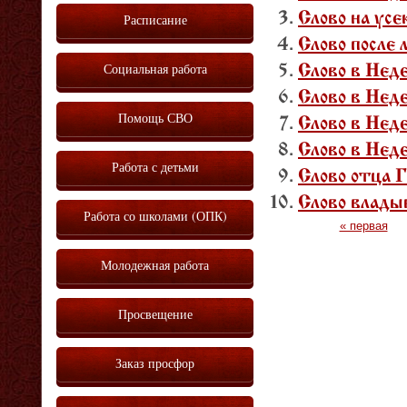
Слово на ус
Расписание
Слово после 
Социальная работа
Слово в Нед
Слово в Нед
Помощь СВО
Слово в Нед
Слово в Нед
Работа с детьми
Слово отца 
Слово влады
Работа со школами (ОПК)
Страницы
« первая
Молодежная работа
Просвещение
Заказ просфор