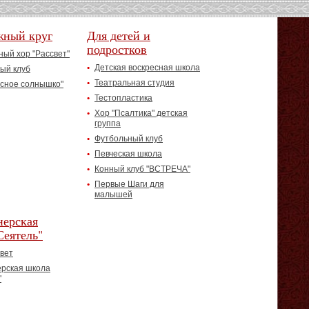
жный круг
Для детей и
подростков
ый хор "Рассвет"
Детская воскресная школа
ый клуб
Театральная студия
асное солнышко"
Тестопластика
Хор "Псалтика" детская
группа
Футбольный клуб
Певческая школа
Конный клуб "ВСТРЕЧА"
Первые Шаги для
малышей
ерская
Сеятель"
вет
рская школа
"