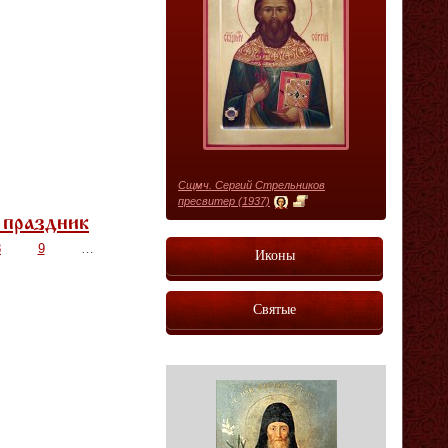
Сщмч. Сергий Стрельников
пресвитер (1937)
 праздник
8
9
…
Иконы
Святые