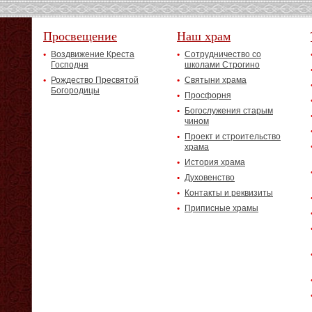
Просвещение
Наш храм
Воздвижение Креста
Сотрудничество со
Господня
школами Строгино
Рождество Пресвятой
Святыни храма
Богородицы
Просфорня
Богослужения старым
чином
Проект и строительство
храма
История храма
Духовенство
Контакты и реквизиты
Приписные храмы