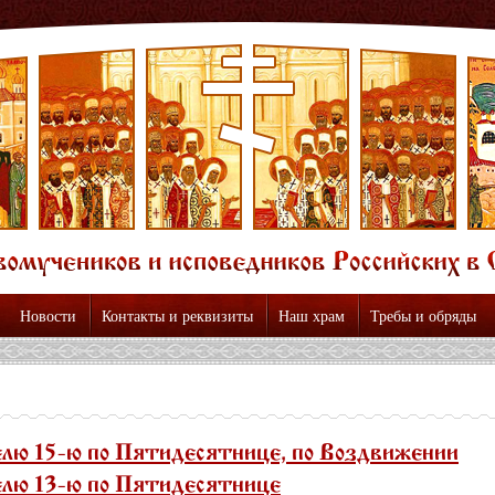
Новости
Контакты и реквизиты
Наш храм
Требы и обряды
елю 15-ю по Пятидесятнице, по Воздвижении
елю 13-ю по Пятидесятнице