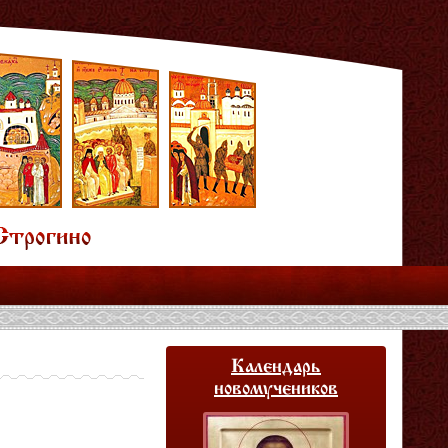
Календарь
новомучеников