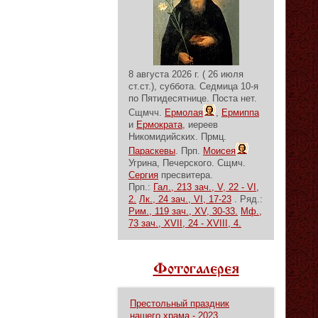
8 августа 2026 г. ( 26 июля
ст.ст.), суббота.
Седмица 10-я
по Пятидесятнице.
Поста нет.
Сщмчч.
Ермолая
,
Ермиппа
и
Ермократа
, иереев
Никомидийских. Прмц.
Параскевы
. Прп.
Моисея
Угрина, Печерского. Сщмч.
Сергия
пресвитера.
Прп.:
Гал., 213 зач., V, 22 - VI,
2.
Лк., 24 зач., VI, 17-23
. Ряд.:
Рим., 119 зач., XV, 30-33.
Мф.,
73 зач., XVII, 24 - XVIII, 4.
Фотогалерея
Престольный праздник
нашего храма - 2023