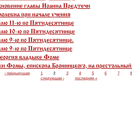
екновение главы Иоанна Предтечи
молебна при начале учения
елю 11-ю по Пятидесятнице
елю 10-ю по Пятидесятнице
елю 9-ю по Пятидесятнице.
елю 9-ю по Пятидесятнице
Георгия владыке Фоме
ки Фомы, епископа Бронницкого, на престольный
‹ предыдущая
1
2
3
4
5
6
7
следующая ›
последняя »