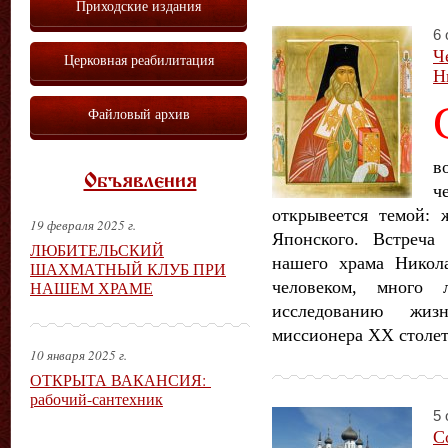
Приходские издания
6 
Ч
Церковная реабилитация
Н
Файловый архив
в
Объявления
ч
открывеется темой: 
19 февраля 2025 г.
Японского. Встреча
ЛЮБИТЕЛЬСКИЙ
нашего храма Никол
ШАХМАТНЫЙ КЛУБ ПРИ
НАШЕМ ХРАМЕ
человеком, много
исследованию жи
миссионера XX столет
10 января 2025 г.
ОТКРЫТА ВАКАНСИЯ:
рабочий-сантехник
5 
С