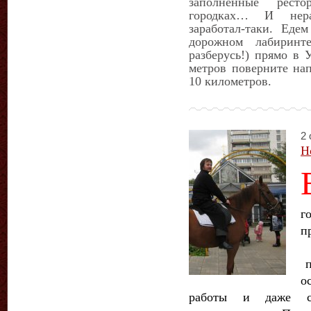
заполненные рест
городках… И нера
заработал-таки. Еде
дорожном лабирин
разберусь!) прямо в 
метров поверните нап
10 километров.
2 
Н
г
п
Р
п
о
работы и даже со