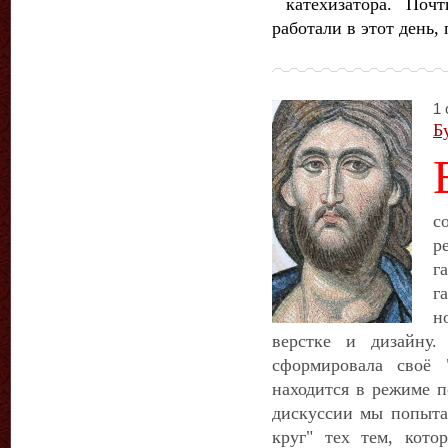
катехизатора.
Почт
работали в этот день
1 
Б
с
р
г
г
н
верстке и дизайну.
сформировала своё 
находится в режиме п
дискуссии мы попыта
круг" тех тем, кото