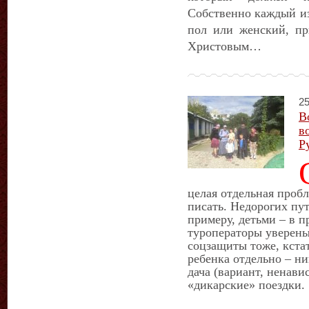
Собственно каждый из
пол или женский, пр
Христовым…
25
В
в
Р
целая отдельная проб
писать. Недорогих пут
примеру, детьми – в п
туроператоры уверены,
соцзащиты тоже, кста
ребенка отдельно – ни
дача (вариант, ненав
«дикарские» поездки.