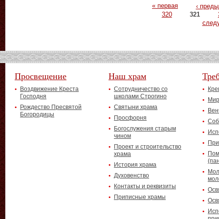
Страницы
« первая
‹ пред
320
321
след
Просвещение
Наш храм
Тре
Воздвижение Креста
Сотрудничество со
Кре
Господня
школами Строгино
Мир
Рождество Пресвятой
Святыни храма
Вен
Богородицы
Просфорня
Соб
Богослужения старым
Исп
чином
При
Проект и строительство
Пом
храма
(па
История храма
Мол
Духовенство
мол
Контакты и реквизиты
Осв
Приписные храмы
Осв
Исп
при