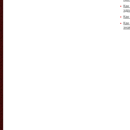
Как
здр
Как
Как
зна