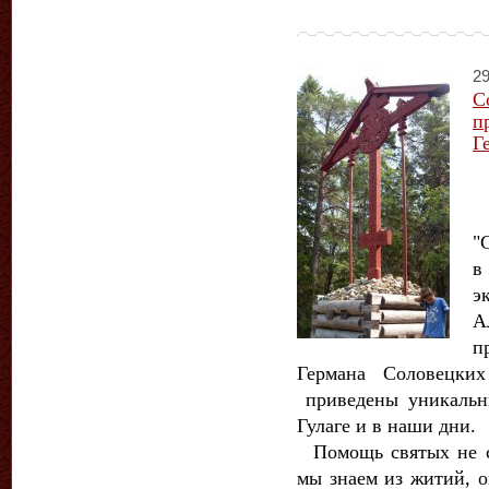
29
С
п
Г
"
в
э
А
п
Германа Соловецки
приведены уникальн
Гулаге и в наши дни.
Помощь святых не с
мы знаем из житий, о