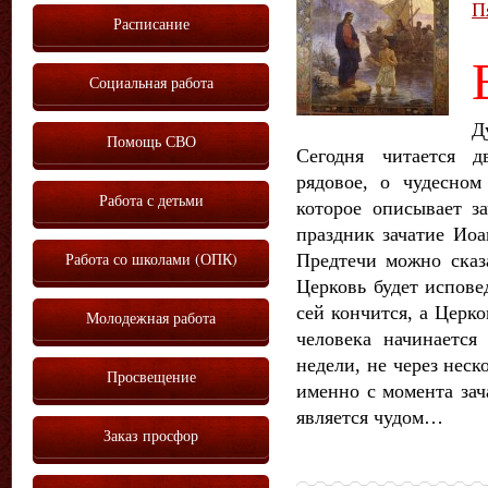
П
Расписание
Социальная работа
Д
Помощь СВО
Сегодня читается д
рядовое, о чудесном
Работа с детьми
которое описывает з
праздник зачатие Иоа
Работа со школами (ОПК)
Предтечи можно сказ
Церковь будет испове
сей кончится, а Церко
Молодежная работа
человека начинается
недели, не через неско
Просвещение
именно с момента зач
является чудом…
Заказ просфор