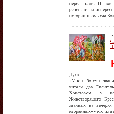
перед нами. В новы
рецензии на интерес
истории промысла Бож
29
С
П
Духа.
«Многи бо суть звани
читали два Евангел
Христовом, у на
Животворящего Крес
званных на вечерю.
избранных» - это из в