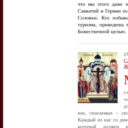
что мы этого даже н
Савватий и Герман ос
Соловки. Кто побыв
туризма, приведены 
Божественной целью.
27
С
Ж
с
«
д
нас, спасаемых – си
Каждый из нас со дня
который должен н