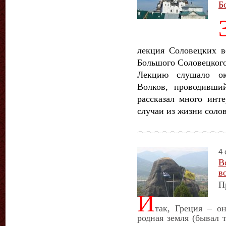
Б
лекция Соловецких в
Большого Соловецкого
Лекцию слушало ок
Волков, проводивши
рассказал много инте
случаи из жизни соло
4 
В
в
П
И
так, Греция – о
родная земля (бывал 